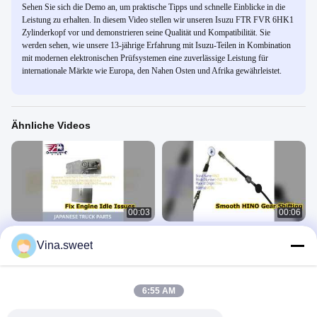
Sehen Sie sich die Demo an, um praktische Tipps und schnelle Einblicke in die
Leistung zu erhalten. In diesem Video stellen wir unseren Isuzu FTR FVR 6HK1
Zylinderkopf vor und demonstrieren seine Qualität und Kompatibilität. Sie
werden sehen, wie unsere 13-jährige Erfahrung mit Isuzu-Teilen in Kombination
mit modernen elektronischen Prüfsystemen eine zuverlässige Leistung für
internationale Märkte wie Europa, den Nahen Osten und Afrika gewährleistet.
Ähnliche Videos
00:03
00:06
Denso SCV-Ventil 294200 0650 für
HINO LKW-Schaltseil S5J22 E0081
Vina.sweet
Isuzu Hino LKW-Teile
Premium-Qualität
Japanische LKW-Teile
Japanische LKW-Teile
August 07, 2026
August 07, 2026
6:55 AM