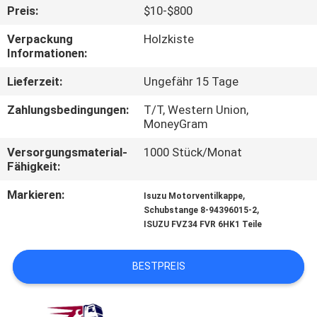
Preis:
$10-$800
TRETEN
Verpackung
Holzkiste
SIE
Informationen:
MIT
Lieferzeit:
Ungefähr 15 Tage
UNS
Zahlungsbedingungen:
T/T, Western Union,
IN
MoneyGram
VERBINDUNG
Versorgungsmaterial-
1000 Stück/Monat
Fähigkeit:
NACHRICHTEN
Markieren:
,
Isuzu Motorventilkappe
,
Schubstange 8-94396015-2
ISUZU FVZ34 FVR 6HK1 Teile
FORDERN
SIE EIN
BESTPREIS
ZITAT