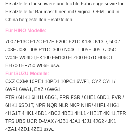
Ersatzteilen für schwere und leichte Fahrzeuge sowie für
Ersatzteile für Baumaschinen mit Original-OEM- und in
China hergestellten Ersatzteilen.
Für HINO-Modelle:
700 / E13C F17C F17E F20C F21C K13C K13D, 500 /
J08E J08C J08 P11C, 300 / N04CT J05E J05D J05C
W04E W04DT,
EK100 EM100 ED100 H07D H06CT
EH700 EF750 W06E usw.
Für ISUZU-Modelle:
CXZ CXM/ 10PE1 10PD1 10PC1 6WF1, CYZ CYH /
6WF1 6WA1, EXZ / 6WG1,
FTR / 6HK1 6HH1 6BG1, FRR FSR / 6HE1 6BD1, FVR /
6HK1 6SD1T, NPR NQR NLR NKR NHR/ 4HF1 4HG1
4HG1T 4HK1 4BD1 4BC2 4BE1 4HL1 4HE1T 4KH1,TFR
TFS UBS UCR D-MAX / 4JB1 4JA1 4JJ1 4JG2 4JK1
4ZA1 4ZD1 4ZE1 usw..