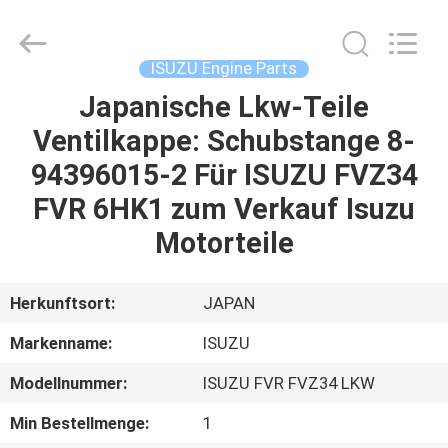
Guangzhou
Shunzheng
Technology
Co.,
Ltd.
ISUZU Engine Parts
All
Rights
Reserved.
Japanische Lkw-Teile
HAUS
Ventilkappe: Schubstange 8-
PRODUKTE
94396015-2 Für ISUZU FVZ34
FVR 6HK1 zum Verkauf Isuzu
ÜBER
Motorteile
UNS
Herkunftsort:
JAPAN
FABRIK-
Markenname:
ISUZU
AUSFLUG
Modellnummer:
ISUZU FVR FVZ34 LKW
QUALITÄTSKONTROLLE
Min Bestellmenge:
1