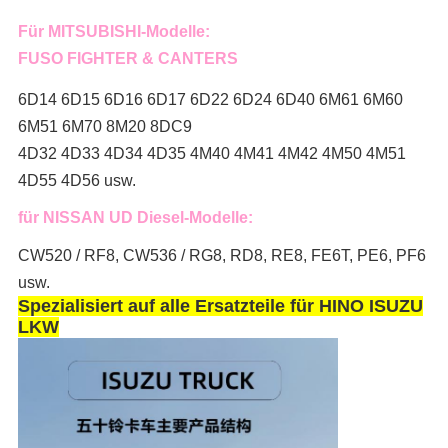
Für MITSUBISHI-Modelle:
FUSO FIGHTER & CANTERS
6D14 6D15 6D16 6D17 6D22 6D24 6D40 6M61 6M60
6M51 6M70 8M20 8DC9
4D32 4D33 4D34 4D35 4M40 4M41 4M42 4M50 4M51
4D55 4D56 usw.
für NISSAN UD Diesel-Modelle:
CW520 / RF8, CW536 / RG8, RD8, RE8, FE6T, PE6, PF6
usw.
Spezialisiert auf alle Ersatzteile für HINO ISUZU
LKW