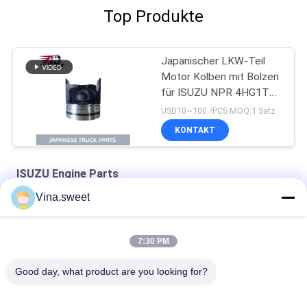
Top Produkte
Japanischer LKW-Teil
Motor Kolben mit Bolzen
für ISUZU NPR 4HG1T
Neues Modell 8-
USD10~100 /PCS MOQ:1 Satz
98209745-0
KONTAKT
ISUZU Engine Parts
Vina.sweet
Rad-Zylinder Isuzu Engine Parts ISUZ 6HH1 Brems
Autoteil-Kopfdichtung 6SD1 Isuzu Engine Parts
7:30 PM
8-94393-346-1 Zylinder-Kopfdichtung Isuzu Engine Parts
Good day, what product are you looking for?
Beliebte Kategorien
Alle