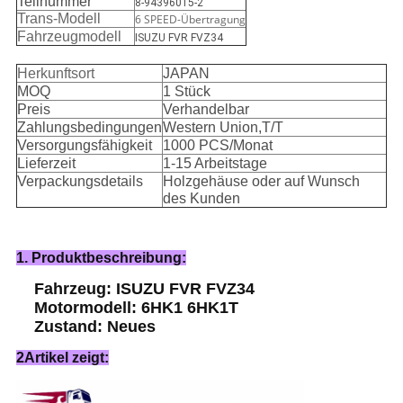
Teilnummer
8-94396015-2
Trans-Modell
6 SPEED-Übertragung
Fahrzeugmodell
ISUZU FVR FVZ34
Herkunftsort
JAPAN
MOQ
1 Stück
Preis
Verhandelbar
Zahlungsbedingungen
Western Union,T/T
Versorgungsfähigkeit
1000 PCS/Monat
Lieferzeit
1-15 Arbeitstage
Verpackungsdetails
Holzgehäuse oder auf Wunsch
des Kunden
1. Produktbeschreibung:
Fahrzeug: ISUZU FVR FVZ34
Motormodell: 6HK1 6HK1T
Zustand: Neues
2Artikel zeigt: