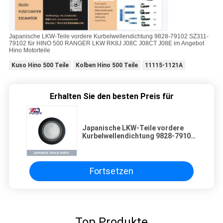
Japanische LKW-Teile vordere Kurbelwellendichtung 9828-79102 SZ311-
79102 für HINO 500 RANGER LKW RK8J J08C J08CT J08E im Angebot
Hino Motorteile
Kuso Hino 500 Teile
Kolben Hino 500 Teile
11115-1121A
Erhalten Sie den besten Preis für
Japanische LKW-Teile vordere
Kurbelwellendichtung 9828-79102
SZ311-79102 für HINO 500
RANGER LKW RK8J J08C J08CT
J08E im Angebot Hino Motorteile
Fortsetzen
Top Produkte