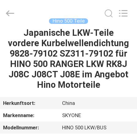
Guangzhou
Shunzheng
Technology
Co.,
Ltd.
Hino 500 Teile
All
Rights
Reserved.
Japanische LKW-Teile
HAUS
vordere Kurbelwellendichtung
PRODUKTE
9828-79102 SZ311-79102 für
HINO 500 RANGER LKW RK8J
ÜBER
J08C J08CT J08E im Angebot
UNS
Hino Motorteile
FABRIK-
Herkunftsort:
China
AUSFLUG
Markenname:
SKYONE
Modellnummer:
HINO 500 LKW/BUS
QUALITÄTSKONTROLLE