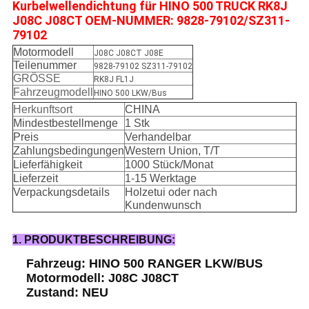
Kurbelwellendichtung für HINO 500 TRUCK RK8J
J08C J08CT OEM-NUMMER: 9828-79102/SZ311-
79102
Motormodell
J08C J08CT J08E
Teilenummer
9828-79102 SZ311-79102
GRÖSSE
RK8J FL1J
Fahrzeugmodell
HINO 500 LKW/Bus
Herkunftsort
CHINA
Mindestbestellmenge
1 Stk
Preis
Verhandelbar
Zahlungsbedingungen
Western Union, T/T
Lieferfähigkeit
1000 Stück/Monat
Lieferzeit
1-15 Werktage
Verpackungsdetails
Holzetui oder nach
Kundenwunsch
1. PRODUKTBESCHREIBUNG:
Fahrzeug: HINO 500 RANGER LKW/BUS
Motormodell: J08C J08CT
Zustand: NEU