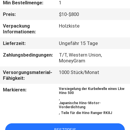
Min Bestellmenge:
1
TRETEN
Preis:
$10-$800
SIE
Verpackung
Holzkiste
MIT
Informationen:
UNS
Lieferzeit:
Ungefähr 15 Tage
IN
Zahlungsbedingungen:
T/T, Western Union,
VERBINDUNG
MoneyGram
Versorgungsmaterial-
1000 Stück/Monat
Fähigkeit:
NACHRICHTEN
Markieren:
Versiegelung der Kurbelwelle eines Lkw
Hino 500
FORDERN
,
Japanische Hino-Motor-
SIE EIN
Vorderdichtung
,
Teile für die Hino Ranger RK8J
ZITAT