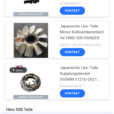
Kupplungsnehmerzylinder
$1-600 MOQ:1
für HINO 500 J08E
KONTAKT
Japanische Lkw-Teile
Motor Kühlventilatorblatt
für HINO 500 RANGER
J08E EURO 4 10
USD10~100 /PCS MOQ:5 PCS
BLADES
KONTAKT
Japanische Lkw-Teile
Kupplungsdeckel
350MM 31210-2621
HNC540 Für HINO 500
$10-$800 MOQ:1
RANGER Lkw J08C
KONTAKT
J08CT zum Verkauf
Isuzu Motorteile
Hino 500 Teile