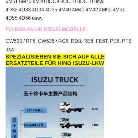
6M51 6M70 8M20 8DC9 8DC10 8DC10 usw.
4D32 4D33 4D34 4D35 4M40 4M41 4M42 4M50 4M51
4D55 4D56 usw.
Für NISSAN UD DIESELMODELLE:
CW520 / RF8, CW536 / RG8, RD8, RE8, FE6T, PE6, PF6
usw.
SPEZIALISIEREN SIE SICH AUF ALLE
ERSATZTEILE FÜR HINO ISUZU-LKW