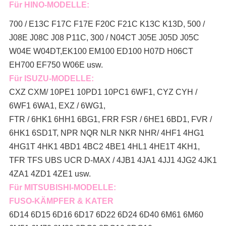
Für HINO-MODELLE:
700 / E13C F17C F17E F20C F21C K13C K13D, 500 /
J08E J08C J08 P11C, 300 / N04CT J05E J05D J05C
W04E W04DT,
EK100 EM100 ED100 H07D H06CT
EH700 EF750 W06E usw.
Für ISUZU-MODELLE:
CXZ CXM/ 10PE1 10PD1 10PC1 6WF1, CYZ CYH /
6WF1 6WA1, EXZ / 6WG1,
FTR / 6HK1 6HH1 6BG1, FRR FSR / 6HE1 6BD1, FVR /
6HK1 6SD1T, NPR NQR NLR NKR NHR/ 4HF1 4HG1
4HG1T 4HK1 4BD1 4BC2 4BE1 4HL1 4HE1T 4KH1,
TFR TFS UBS UCR D-MAX / 4JB1 4JA1 4JJ1 4JG2 4JK1
4ZA1 4ZD1 4ZE1 usw.
Für MITSUBISHI-MODELLE:
FUSO-KÄMPFER & KATER
6D14 6D15 6D16 6D17 6D22 6D24 6D40 6M61 6M60