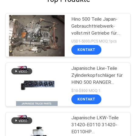
Hino 500 Teile Japan-
Gebrauchttriebwerk-
vollst.mit Getriebe für
gute Zustand HINO 500
USD1-5000/PCS MOQ:1pcs
Strecken-J08CT
KONTAKT
Japanische Lkw-Teile
Zylinderkopfschläger für
HINO 500 RANGER
J08C-UJ J08CT OEM
$10-$800 MOQ:1
11101-E0541
KONTAKT
Japanische LKW-Teile
31420-E0110 31420-
E0110HP