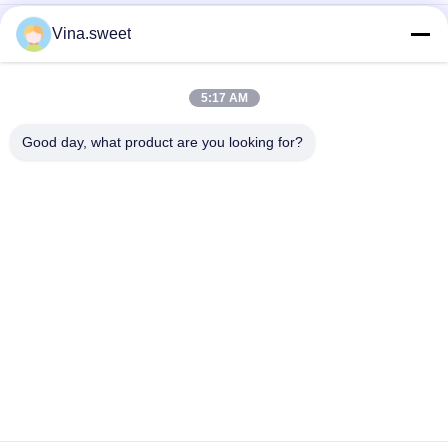
Einspritzpumpe Hino HINO 500 Förster-J08C 500 Teile
Vina.sweet
Maschinenteile Hino J08E des Lkw-Motor-S130A-E0101
Kolben
5:17 AM
Nockenwellen-Autoteile Hino HINO-Förster-J08C 500 Teile
Good day, what product are you looking for?
Beliebte Kategorien
Alle
Japanische LKW-
Sekundärmarkt-
Teile
LKW-Teile
LKW-Ersatzteile
Hino 700 Teile
Hino 500 Teile
Hino 300 Teile
Hino-Maschinenteile
Hino-Bremsteile