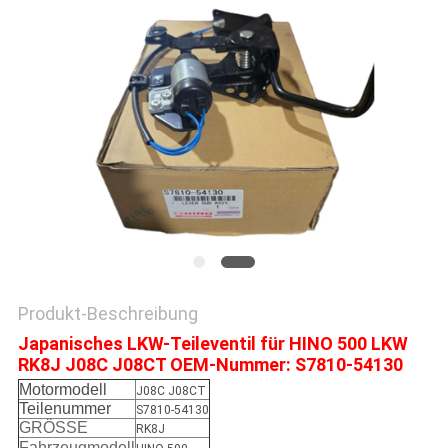
SITEMAP
PRIVACY
POLICY
Produkt-Beschreibung
Japanisches LKW-Teileventil für HINO 500 LKW
RK8J J08C J08CT OEM-Nummer: S7810-54130
Motormodell
J08C J08CT
Teilenummer
S7810-54130
GRÖSSE
RK8J
Fahrzeugmodell