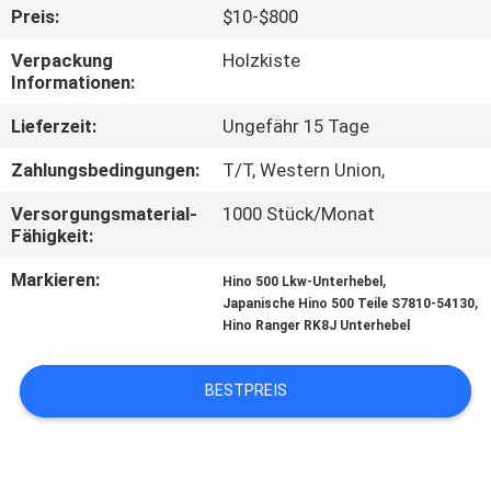
Preis:
$10-$800
TRETEN
Verpackung
Holzkiste
SIE
Informationen:
MIT
Lieferzeit:
Ungefähr 15 Tage
UNS
Zahlungsbedingungen:
T/T, Western Union,
IN
Versorgungsmaterial-
1000 Stück/Monat
VERBINDUNG
Fähigkeit:
Markieren:
,
Hino 500 Lkw-Unterhebel
NACHRICHTEN
,
Japanische Hino 500 Teile S7810-54130
Hino Ranger RK8J Unterhebel
FORDERN
BESTPREIS
SIE EIN
ZITAT