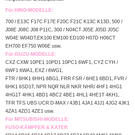
Für HINO-MODELLE:
700 / E13C F17C F17E F20C F21C K13C K13D, 500 /
J08E J08C J08 P11C, 300 / N04CT J05E J05D J05C
W04E W04DT,
EK100 EM100 ED100 H07D H06CT
EH700 EF750 W06E usw.
Für ISUZU-MODELLE:
CXZ CXM/ 10PE1 10PD1 10PC1 6WF1, CYZ CYH /
6WF1 6WA1, EXZ / 6WG1,
FTR / 6HK1 6HH1 6BG1, FRR FSR / 6HE1 6BD1, FVR /
6HK1 6SD1T, NPR NQR NLR NKR NHR/ 4HF1 4HG1
4HG1T 4HK1 4BD1 4BC2 4BE1 4HL1 4HE1T 4KH1,
TFR TFS UBS UCR D-MAX / 4JB1 4JA1 4JJ1 4JG2 4JK1
4ZA1 4ZD1 4ZE1 usw.
Für MITSUBISHI-MODELLE:
FUSO-KÄMPFER & KATER