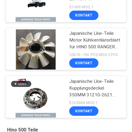
Kupplungsnehmerzylinder
$1-600 MOQ:1
für HINO 500 J08E
KONTAKT
Japanische Lkw-Teile
Motor Kühlventilatorblatt
für HINO 500 RANGER
J08E EURO 4 10
USD10~100 /PCS MOQ:5 PCS
BLADES
KONTAKT
Japanische Lkw-Teile
Kupplungsdeckel
350MM 31210-2621
HNC540 Für HINO 500
$10-$800 MOQ:1
RANGER Lkw J08C
KONTAKT
J08CT zum Verkauf
Isuzu Motorteile
Hino 500 Teile