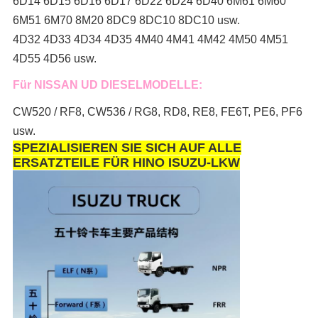
6D14 6D15 6D16 6D17 6D22 6D24 6D40 6M61 6M60
6M51 6M70 8M20 8DC9 8DC10 8DC10 usw.
4D32 4D33 4D34 4D35 4M40 4M41 4M42 4M50 4M51
4D55 4D56 usw.
Für NISSAN UD DIESELMODELLE:
CW520 / RF8, CW536 / RG8, RD8, RE8, FE6T, PE6, PF6
usw.
SPEZIALISIEREN SIE SICH AUF ALLE
ERSATZTEILE FÜR HINO ISUZU-LKW