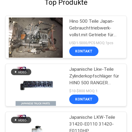
Top Produkte
Hino 500 Teile Japan-
Gebrauchttriebwerk-
vollst.mit Getriebe für
gute Zustand HINO 500
USD1-5000/PCS MOQ:1pcs
Strecken-J08CT
KONTAKT
Japanische Lkw-Teile
Zylinderkopfschläger für
HINO 500 RANGER
J08C-UJ J08CT OEM
$10-$800 MOQ:1
11101-E0541
KONTAKT
Japanische LKW-Teile
31420-E0110 31420-
E0110HP