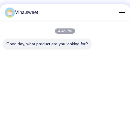
Einspritzpumpe Hino HINO 500 Förster-J08C 500 Teile
Vina.sweet
Maschinenteile Hino J08E des Lkw-Motor-S130A-E0101
Kolben
4:46 PM
Nockenwellen-Autoteile Hino HINO-Förster-J08C 500 Teile
Good day, what product are you looking for?
Beliebte Kategorien
Alle
Japanische LKW-
Sekundärmarkt-
Teile
LKW-Teile
LKW-Ersatzteile
Hino 700 Teile
Hino 500 Teile
Hino 300 Teile
Hino-Maschinenteile
Hino-Bremsteile