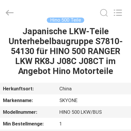
Guangzhou
Shunzheng
Technology
Co.,
Ltd.
Hino 500 Teile
All
Rights
Reserved.
Japanische LKW-Teile
HAUS
Unterhebelbaugruppe S7810-
PRODUKTE
54130 für HINO 500 RANGER
LKW RK8J J08C J08CT im
ÜBER
Angebot Hino Motorteile
UNS
Herkunftsort:
China
FABRIK-
Markenname:
SKYONE
AUSFLUG
Modellnummer:
HINO 500 LKW/BUS
QUALITÄTSKONTROLLE
Min Bestellmenge:
1