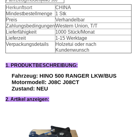
HINO 500
Herkunftsort
CHINA
Mindestbestellmenge
1 Stk
Preis
Verhandelbar
Zahlungsbedingungen
Western Union, T/T
Lieferfähigkeit
1000 Stück/Monat
Lieferzeit
1-15 Werktage
Verpackungsdetails
Holzetui oder nach
Kundenwunsch
1. PRODUKTBESCHREIBUNG:
Fahrzeug: HINO 500 RANGER LKW/BUS
Motormodell: J08C J08CT
Zustand: NEU
2. Artikel anzeigen: