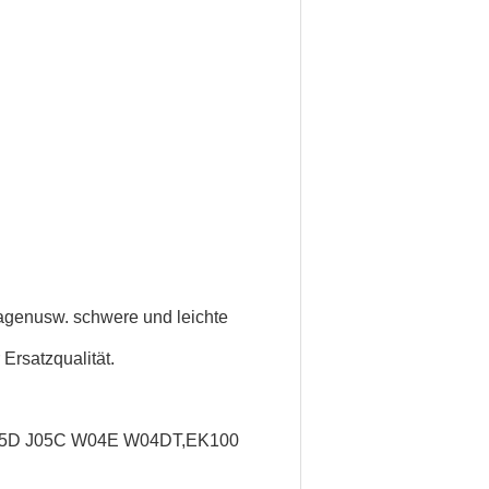
agen
usw. schwere und leichte
Ersatzqualität.
J05D J05C W04E W04DT,
EK100