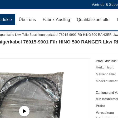
Vertrieb & Supp
odukte
Über uns
Fabrik-Ausflug
Qualitätskontrolle
apanische Lkw-Teile Beschleunigerkabel 78015-9901 Für HINO 500 RANGER Lkw 
unigerkabel 78015-9901 Für HINO 500 RANGER Lkw R
Produktdetails:
Herkunftsort:
Markenname:
Modellnummer
Zahlung und V
Min Bestellme
Preis:
Verpackung