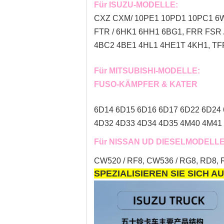
Für ISUZU-MODELLE:
CXZ CXM/ 10PE1 10PD1 10PC1 6W
FTR / 6HK1 6HH1 6BG1, FRR FSR
4BC2 4BE1 4HL1 4HE1T 4KH1, TFR
Für MITSUBISHI-MODELLE:
FUSO-KÄMPFER & KATER
6D14 6D15 6D16 6D17 6D22 6D24
4D32 4D33 4D34 4D35 4M40 4M41 
Für NISSAN UD DIESELMODELLE
CW520 / RF8, CW536 / RG8, RD8, R
SPEZIALISIEREN SIE SICH A