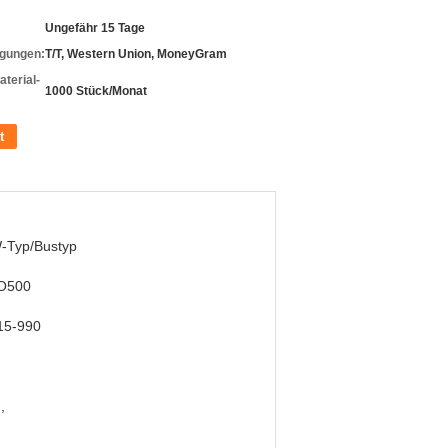
Ungefähr 15 Tage
gungen:
T/T, Western Union, MoneyGram
terial-
1000 Stück/Monat
t
-Typ/Bustyp
O500
15-990
l
,