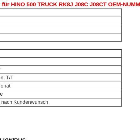
g für HINO 500 TRUCK RK8J J08C J08CT OEM-NUMM
r
n, T/T
Monat
ge
er nach Kundenwunsch