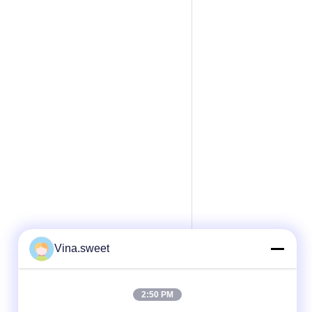
Vina.sweet
2:50 PM