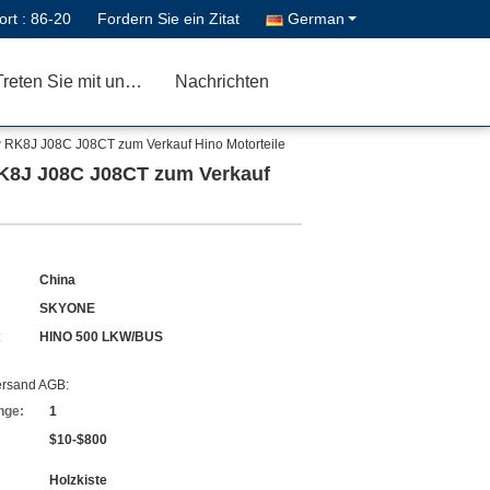
ort :
86-20
Fordern Sie ein Zitat
German
Treten Sie mit uns in Verbindung
Nachrichten
RK8J J08C J08CT zum Verkauf Hino Motorteile
K8J J08C J08CT zum Verkauf
China
SKYONE
:
HINO 500 LKW/BUS
ersand AGB:
nge:
1
$10-$800
Holzkiste