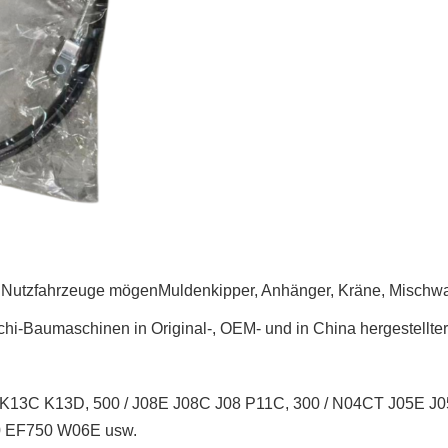
 Nutzfahrzeuge mögen
Muldenkipper, Anhänger, Kräne, Mischw
chi-Baumaschinen in Original-, OEM- und in China hergestellter 
K13C K13D, 500 / J08E J08C J08 P11C, 300 / N04CT J05E 
 EF750 W06E usw.