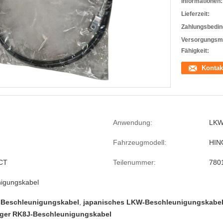
Informationen:
Lieferzeit:
Zahlungsbedin
Versorgungsma
Fähigkeit:
Kontak
Anwendung:
LKW
Fahrzeugmodell:
HIN
CT
Teilenummer:
780
igungskabel
-Beschleunigungskabel
,
japanisches LKW-Beschleunigungskabe
ger RK8J-Beschleunigungskabel