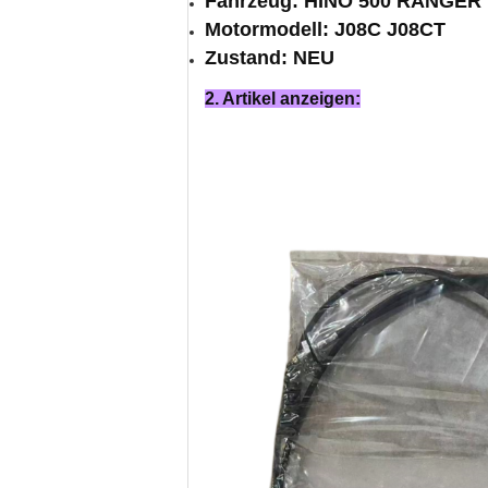
Fahrzeug: HINO 500 RANGER
Motormodell: J08C J08CT
Zustand: NEU
2. Artikel anzeigen: