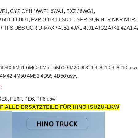
F1, CYZ CYH / 6WF1 6WA1, EXZ / 6WG1,
 / 6HE1 6BD1, FVR / 6HK1 6SD1T, NPR NQR NLR NKR NHR
 TFS UBS UCR D-MAX / 4JB1 4JA1 4JJ1 4JG2 4JK1 4ZA1 4
 6D40 6M61 6M60 6M51 6M70 8M20 8DC9 8DC10 8DC10 usw
4M42 4M50 4M51 4D55 4D56 usw.
:
E8, FE6T, PE6, PF6 usw.
UF ALLE ERSATZTEILE FÜR HINO ISUZU-LKW