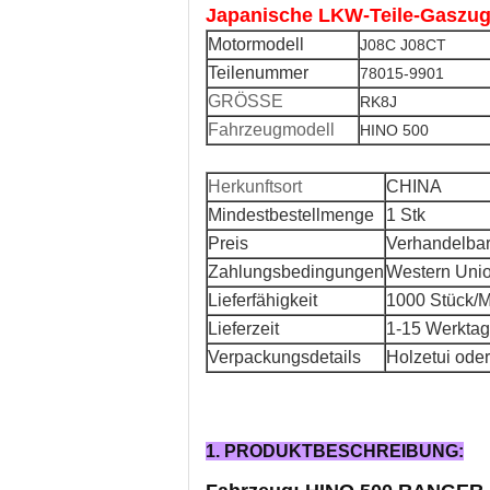
Japanische LKW-Teile-Gaszu
Motormodell
J08C J08CT
Teilenummer
78015-9901
GRÖSSE
RK8J
Fahrzeugmodell
HINO 500
Herkunftsort
CHINA
Mindestbestellmenge
1 Stk
Preis
Verhandelba
Zahlungsbedingungen
Western Unio
Lieferfähigkeit
1000 Stück/
Lieferzeit
1-15 Werkta
Verpackungsdetails
Holzetui od
1. PRODUKTBESCHREIBUNG: