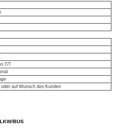
0
r
n,T/T
onat
age
 oder auf Wunsch des Kunden
 LKW/BUS