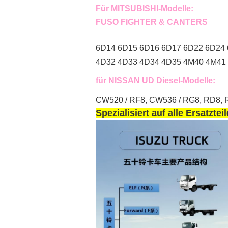
Für MITSUBISHI-Modelle:
FUSO FIGHTER & CANTERS
6D14 6D15 6D16 6D17 6D22 6D24
4D32 4D33 4D34 4D35 4M40 4M41 
für NISSAN UD Diesel-Modelle:
CW520 / RF8, CW536 / RG8, RD8, R
Spezialisiert auf alle Ersatzt