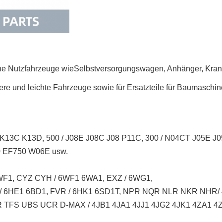
he Nutzfahrzeuge wie
Selbstversorgungswagen, Anhänger, Kra
were und leichte Fahrzeuge sowie für Ersatzteile für Baumaschi
K13C K13D, 500 / J08E J08C J08 P11C, 300 / N04CT J05E 
 EF750 W06E usw.
F1, CYZ CYH / 6WF1 6WA1, EXZ / 6WG1,
 / 6HE1 6BD1, FVR / 6HK1 6SD1T, NPR NQR NLR NKR NHR
TFS UBS UCR D-MAX / 4JB1 4JA1 4JJ1 4JG2 4JK1 4ZA1 4Z