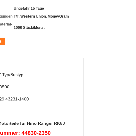
Ungefähr 15 Tage
gungen:
T/T, Western Union, MoneyGram
terial-
1000 Stück/Monat
t
-Typ/Bustyp
O500
29 43231-1400
Motorteile für Hino Ranger RK8J
Nummer: 44830-2350