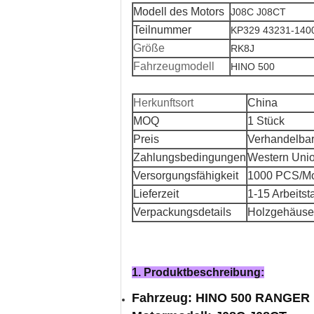
Modell des Motors
J08C J08CT
Teilnummer
KP329 43231-140
Größe
RK8J
Fahrzeugmodell
HINO 500
Herkunftsort
China
MOQ
1 Stück
Preis
Verhandelba
Zahlungsbedingungen
Western Unio
Versorgungsfähigkeit
1000 PCS/M
Lieferzeit
1-15 Arbeitst
Verpackungsdetails
Holzgehäuse
1. Produktbeschreibung:
Fahrzeug: HINO 500 RANGER