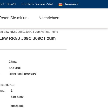
ort :
86-20
Fordern Sie ein Zitat
German
Treten Sie mit uns in Verbindung
Nachrichten
GER Lkw RK8J J08C J08CT zum Verkauf Hino
R Lkw RK8J J08C J08CT zum
China
SKYONE
:
HINO 500 LKW/BUS
ersand AGB:
nge:
1
$10-$800
Holzkiste