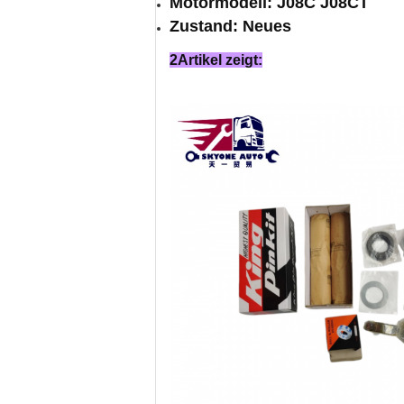
Motormodell: J08C J08CT
Zustand: Neues
2Artikel zeigt: