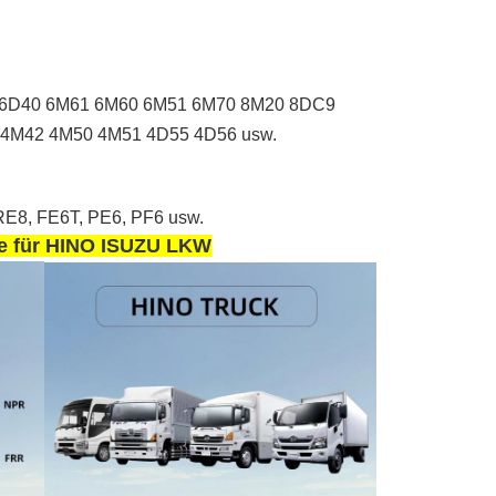
 6D40 6M61 6M60 6M51 6M70 8M20 8DC9
4M42 4M50 4M51 4D55 4D56 usw.
E8, FE6T, PE6, PF6 usw.
eile für HINO ISUZU LKW