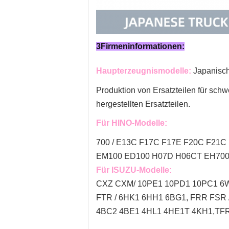
3Firmeninformationen:
Haupterzeugnismodelle:
Japanisc
Produktion von Ersatzteilen für sch
hergestellten Ersatzteilen.
Für HINO-Modelle:
700 / E13C F17C F17E F20C F21C 
EM100 ED100 H07D H06CT EH700
Für ISUZU-Modelle:
CXZ CXM/ 10PE1 10PD1 10PC1 6W
FTR / 6HK1 6HH1 6BG1, FRR FSR
4BC2 4BE1 4HL1 4HE1T 4KH1,TFR 