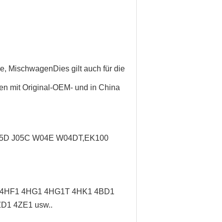
ne, Mischwagen
Dies gilt auch für die
nen mit Original-OEM- und in China
J05D J05C W04E W04DT,
EK100
/ 4HF1 4HG1 4HG1T 4HK1 4BD1
D1 4ZE1 usw..