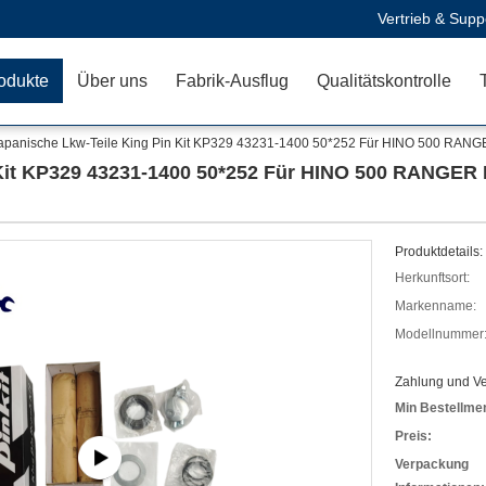
Vertrieb & Supp
odukte
Über uns
Fabrik-Ausflug
Qualitätskontrolle
apanische Lkw-Teile King Pin Kit KP329 43231-1400 50*252 Für HINO 500 RAN
 Kit KP329 43231-1400 50*252 Für HINO 500 RANGE
Produktdetails:
Herkunftsort:
Markenname:
Modellnummer
Zahlung und V
Min Bestellme
Preis:
Verpackung