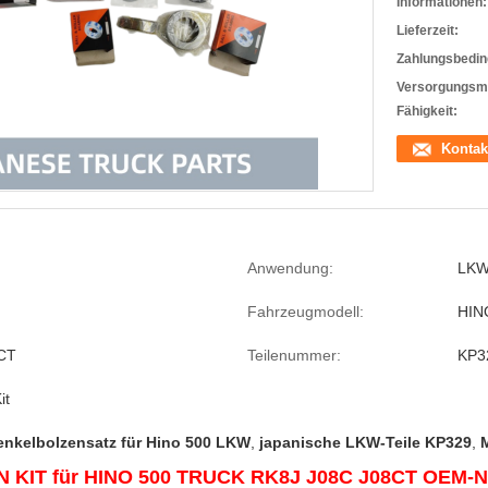
Informationen:
Lieferzeit:
Zahlungsbedin
Versorgungsma
Fähigkeit:
Kontak
Anwendung:
LKW
Fahrzeugmodell:
HIN
CT
Teilenummer:
KP3
it
nkelbolzensatz für Hino 500 LKW
,
japanische LKW-Teile KP329
,
IN KIT für HINO 500 TRUCK RK8J J08C J08CT OEM-