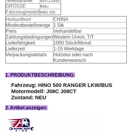
Teilenummer
43512-2650
GRÖSSE
RK8J
Fahrzeugmodell
HINO 500
Herkunftsort
CHINA
Mindestbestellmenge
1 Stk
Preis
Verhandelbar
Zahlungsbedingungen
Western Union, T/T
Lieferfähigkeit
1000 Stück/Monat
Lieferzeit
1-15 Werktage
Verpackungsdetails
Holzetui oder nach
Kundenwunsch
1. PRODUKTBESCHREIBUNG:
Fahrzeug: HINO 500 RANGER LKW/BUS
Motormodell: J08C J08CT
Zustand: NEU
2. Artikel anzeigen: