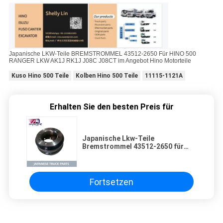
Japanische LKW-Teile BREMSTROMMEL 43512-2650 Für HINO 500
RANGER LKW AK1J RK1J J08C J08CT im Angebot Hino Motorteile
Kuso Hino 500 Teile
Kolben Hino 500 Teile
11115-1121A
Erhalten Sie den besten Preis für
Japanische Lkw-Teile
Bremstrommel 43512-2650 für
HINO 500 RANGER Lkw AK1J RK1J
J08C J08CT zum Verkauf Hino
Motorteile
Fortsetzen