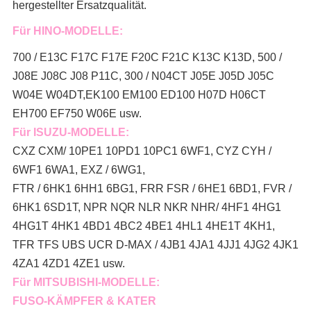
hergestellter Ersatzqualität.
Für HINO-MODELLE:
700 / E13C F17C F17E F20C F21C K13C K13D, 500 /
J08E J08C J08 P11C, 300 / N04CT J05E J05D J05C
W04E W04DT,
EK100 EM100 ED100 H07D H06CT
EH700 EF750 W06E usw.
Für ISUZU-MODELLE:
CXZ CXM/ 10PE1 10PD1 10PC1 6WF1, CYZ CYH /
6WF1 6WA1, EXZ / 6WG1,
FTR / 6HK1 6HH1 6BG1, FRR FSR / 6HE1 6BD1, FVR /
6HK1 6SD1T, NPR NQR NLR NKR NHR/ 4HF1 4HG1
4HG1T 4HK1 4BD1 4BC2 4BE1 4HL1 4HE1T 4KH1,
TFR TFS UBS UCR D-MAX / 4JB1 4JA1 4JJ1 4JG2 4JK1
4ZA1 4ZD1 4ZE1 usw.
Für MITSUBISHI-MODELLE:
FUSO-KÄMPFER & KATER