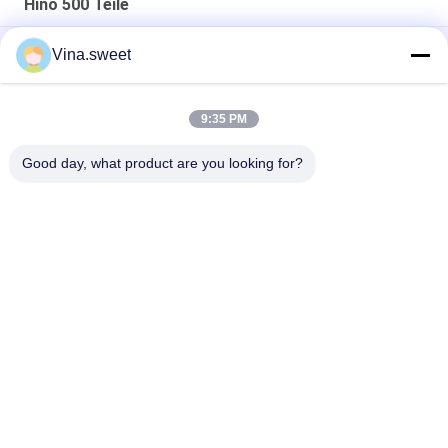
Hino 500 Teile
Einspritzpumpe Hino HINO 500 Förster-J08C 500 Teile
Vina.sweet
Maschinenteile Hino J08E des Lkw-Motor-S130A-E0101
Kolben
9:35 PM
Nockenwellen-Autoteile Hino HINO-Förster-J08C 500 Teile
Good day, what product are you looking for?
Beliebte Kategorien
Alle
Japanische LKW-
Sekundärmarkt-
Teile
LKW-Teile
LKW-Ersatzteile
Hino 700 Teile
Hino 500 Teile
Hino 300 Teile