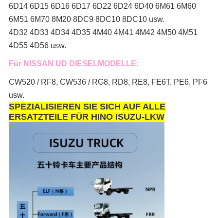
6D14 6D15 6D16 6D17 6D22 6D24 6D40 6M61 6M60
6M51 6M70 8M20 8DC9 8DC10 8DC10 usw.
4D32 4D33 4D34 4D35 4M40 4M41 4M42 4M50 4M51
4D55 4D56 usw.
Für NISSAN UD DIESELMODELLE:
CW520 / RF8, CW536 / RG8, RD8, RE8, FE6T, PE6, PF6
usw.
SPEZIALISIEREN SIE SICH AUF ALLE
ERSATZTEILE FÜR HINO ISUZU-LKW