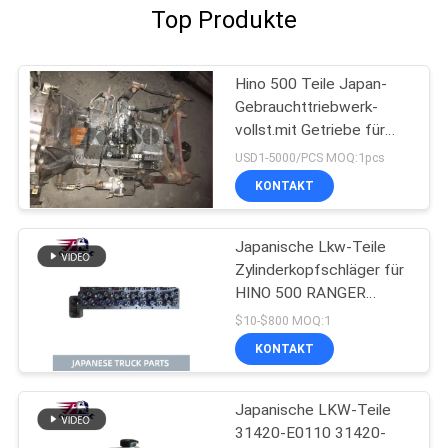
Top Produkte
Hino 500 Teile Japan-
Gebrauchttriebwerk-
vollst.mit Getriebe für
gute Zustand HINO 500
USD1-5000/PCS MOQ:1pcs
Strecken-J08CT
KONTAKT
Japanische Lkw-Teile
Zylinderkopfschläger für
HINO 500 RANGER
J08C-UJ J08CT OEM
$10-$800 MOQ:1
11101-E0541
KONTAKT
Japanische LKW-Teile
31420-E0110 31420-