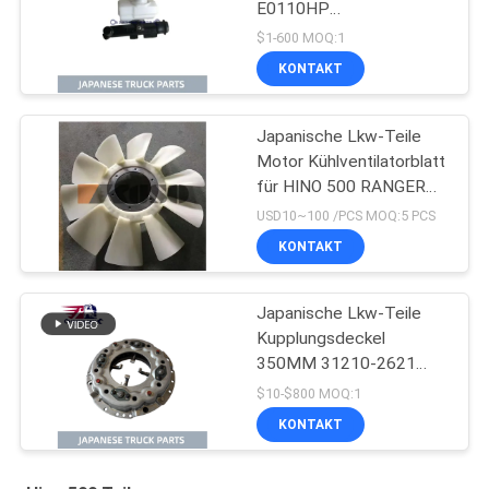
E0110HP
Kupplungsnehmerzylinder
$1-600 MOQ:1
für HINO 500 J08E
KONTAKT
Japanische Lkw-Teile
Motor Kühlventilatorblatt
für HINO 500 RANGER
J08E EURO 4 10
USD10~100 /PCS MOQ:5 PCS
BLADES
KONTAKT
Japanische Lkw-Teile
Kupplungsdeckel
350MM 31210-2621
HNC540 Für HINO 500
$10-$800 MOQ:1
RANGER Lkw J08C
KONTAKT
J08CT zum Verkauf
Isuzu Motorteile