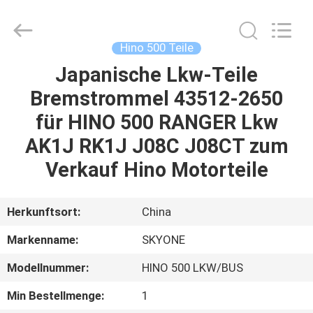
Guangzhou
Shunzheng
Technology
Co.,
Ltd.
Hino 500 Teile
All
Rights
Reserved.
Japanische Lkw-Teile
HAUS
Bremstrommel 43512-2650
PRODUKTE
für HINO 500 RANGER Lkw
AK1J RK1J J08C J08CT zum
ÜBER
Verkauf Hino Motorteile
UNS
Herkunftsort:
China
FABRIK-
Markenname:
SKYONE
AUSFLUG
Modellnummer:
HINO 500 LKW/BUS
QUALITÄTSKONTROLLE
Min Bestellmenge:
1