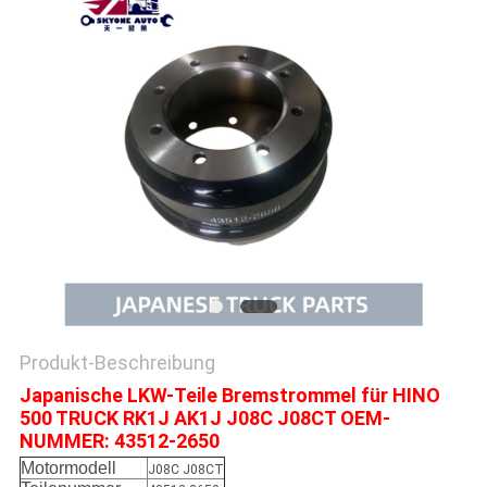
SITEMAP
PRIVACY
POLICY
Produkt-Beschreibung
Japanische LKW-Teile Bremstrommel für HINO
500 TRUCK RK1J AK1J J08C J08CT OEM-
NUMMER: 43512-2650
Motormodell
J08C J08CT