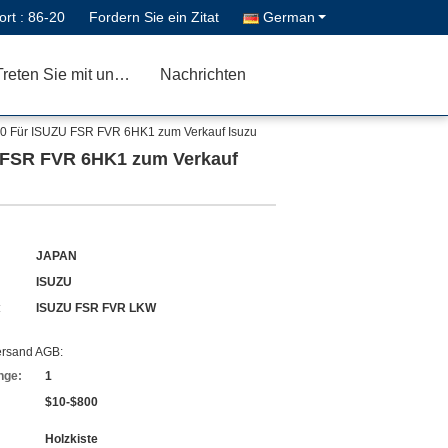
ort :
86-20
Fordern Sie ein Zitat
German
Treten Sie mit uns in Verbindung
Nachrichten
0 Für ISUZU FSR FVR 6HK1 zum Verkauf Isuzu
U FSR FVR 6HK1 zum Verkauf
JAPAN
ISUZU
:
ISUZU FSR FVR LKW
ersand AGB:
nge:
1
$10-$800
Holzkiste