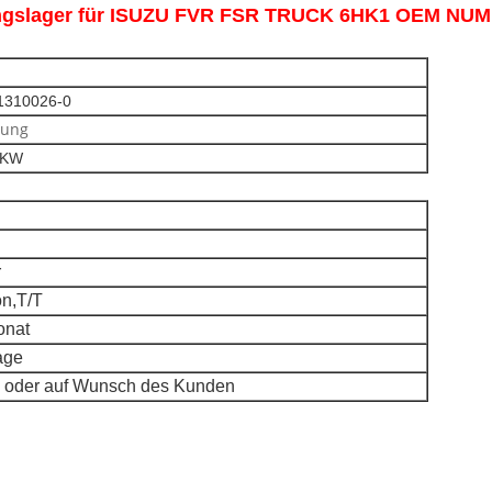
ungslager für ISUZU FVR FSR TRUCK 6HK1 OEM NU
1310026-0
gung
LKW
r
n,T/T
onat
age
 oder auf Wunsch des Kunden