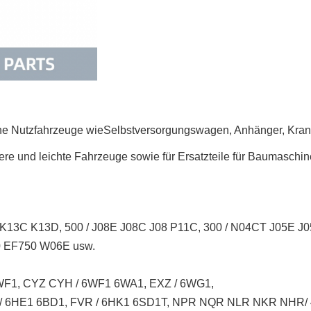
he Nutzfahrzeuge wie
Selbstversorgungswagen, Anhänger, Kra
were und leichte Fahrzeuge sowie für Ersatzteile für Baumaschi
K13C K13D, 500 / J08E J08C J08 P11C, 300 / N04CT J05E 
 EF750 W06E usw.
F1, CYZ CYH / 6WF1 6WA1, EXZ / 6WG1,
 / 6HE1 6BD1, FVR / 6HK1 6SD1T, NPR NQR NLR NKR NHR