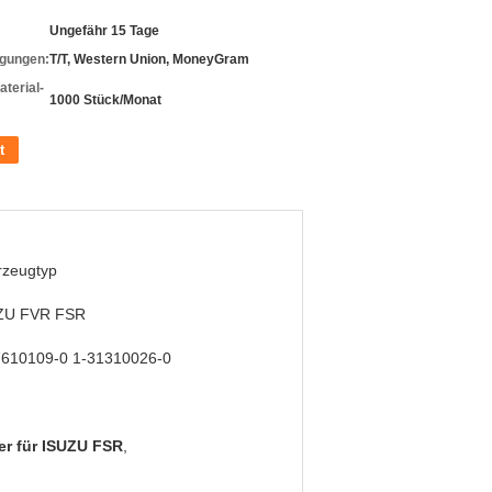
Ungefähr 15 Tage
gungen:
T/T, Western Union, MoneyGram
terial-
1000 Stück/Monat
t
rzeugtyp
ZU FVR FSR
7610109-0 1-31310026-0
r für ISUZU FSR
,