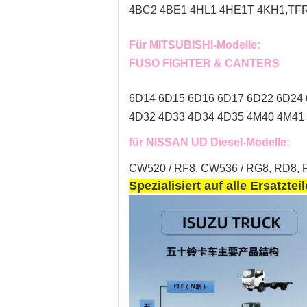
4BC2 4BE1 4HL1 4HE1T 4KH1,TFR 
Für MITSUBISHI-Modelle:
FUSO FIGHTER & CANTERS
6D14 6D15 6D16 6D17 6D22 6D24
4D32 4D33 4D34 4D35 4M40 4M41 
für NISSAN UD Diesel-Modelle:
CW520 / RF8, CW536 / RG8, RD8, R
Spezialisiert auf alle Ersatzt