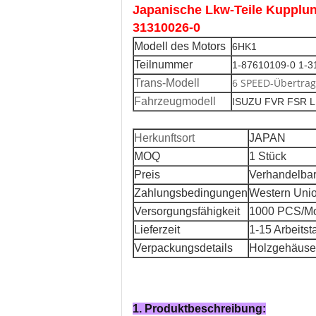
Japanische Lkw-Teile Kuppl
31310026-0
Modell des Motors
6HK1
Teilnummer
1-87610109-0 1-3
6 SPEED-Übertra
Trans-Modell
Fahrzeugmodell
ISUZU FVR FSR 
Herkunftsort
JAPAN
MOQ
1 Stück
Preis
Verhandelba
Zahlungsbedingungen
Western Unio
Versorgungsfähigkeit
1000 PCS/M
Lieferzeit
1-15 Arbeitst
Verpackungsdetails
Holzgehäuse
1. Produktbeschreibung: