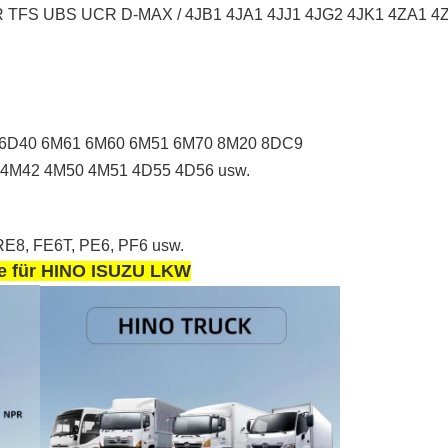
TFS UBS UCR D-MAX / 4JB1 4JA1 4JJ1 4JG2 4JK1 4ZA1 4Z
 6D40 6M61 6M60 6M51 6M70 8M20 8DC9
4M42 4M50 4M51 4D55 4D56 usw.
E8, FE6T, PE6, PF6 usw.
eile für HINO ISUZU LKW