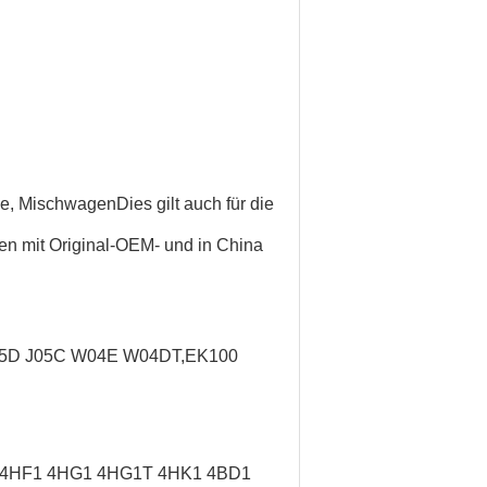
ne, Mischwagen
Dies gilt auch für die
nen mit Original-OEM- und in China
J05D J05C W04E W04DT,
EK100
/ 4HF1 4HG1 4HG1T 4HK1 4BD1