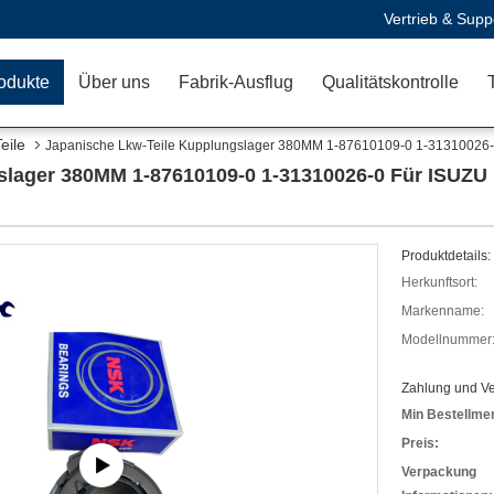
Vertrieb & Supp
odukte
Über uns
Fabrik-Ausflug
Qualitätskontrolle
eile
Japanische Lkw-Teile Kupplungslager 380MM 1-87610109-0 1-31310026-
slager 380MM 1-87610109-0 1-31310026-0 Für ISUZ
Produktdetails:
Herkunftsort:
Markenname:
Modellnummer
Zahlung und V
Min Bestellme
Preis:
Verpackung