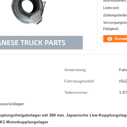
Informationen:
Lieferzeit:
Zahlungsbedin
Versorgungsma
Fähigkeit:
Kontak
Anwendung:
Fah
Fahrzeugmodell:
ISU
Teilenummer:
1-8
ausrücklager
pplungsfreigabelager mit 380 mm
,
Japanische Lkw-Kupplungslage
K1 Motorkupplungslager