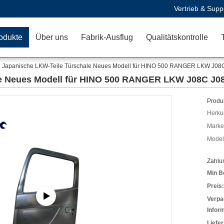
Vertrieb & Supp
odukte
Über uns
Fabrik-Ausflug
Qualitätskontrolle
Japanische LKW-Teile Türschale Neues Modell für HINO 500 RANGER LKW J
le Neues Modell für HINO 500 RANGER LKW J08C 
Produk
Herkun
Mark
Model
Zahlu
Min B
Preis:
Verpa
Infor
Liefer