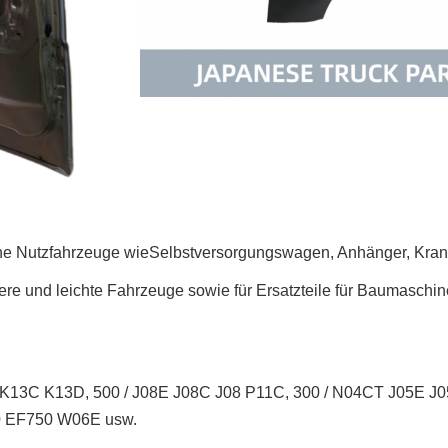
he Nutzfahrzeuge wie
Selbstversorgungswagen, Anhänger, Kra
were und leichte Fahrzeuge sowie für Ersatzteile für Baumaschi
K13C K13D, 500 / J08E J08C J08 P11C, 300 / N04CT J05E 
 EF750 W06E usw.