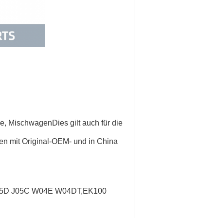
ne, Mischwagen
Dies gilt auch für die
nen mit Original-OEM- und in China
J05D J05C W04E W04DT,
EK100