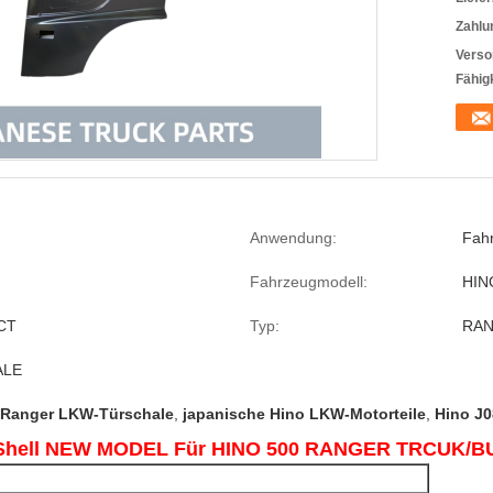
Zahlu
Verso
Fähigk
Anwendung:
Fah
Fahrzeugmodell:
HIN
CT
Typ:
RA
ALE
 Ranger LKW-Türschale
,
japanische Hino LKW-Motorteile
,
Hino J0
r Shell NEW MODEL Für HINO 500 RANGER TRCUK/