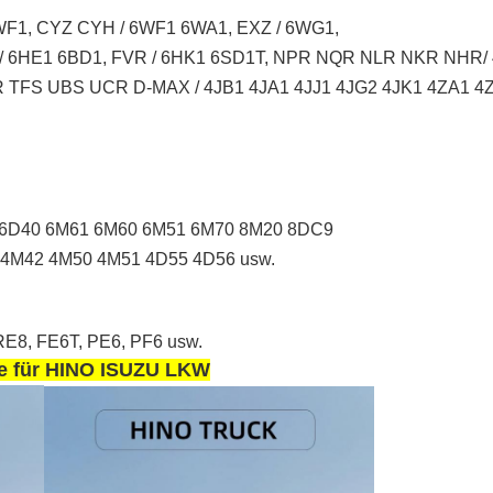
F1, CYZ CYH / 6WF1 6WA1, EXZ / 6WG1,
 / 6HE1 6BD1, FVR / 6HK1 6SD1T, NPR NQR NLR NKR NHR
TFS UBS UCR D-MAX / 4JB1 4JA1 4JJ1 4JG2 4JK1 4ZA1 4Z
 6D40 6M61 6M60 6M51 6M70 8M20 8DC9
4M42 4M50 4M51 4D55 4D56 usw.
E8, FE6T, PE6, PF6 usw.
eile für HINO ISUZU LKW