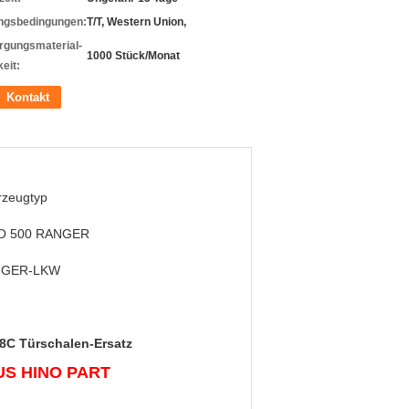
ngsbedingungen:
T/T, Western Union,
rgungsmaterial-
1000 Stück/Monat
eit:
Kontakt
rzeugtyp
O 500 RANGER
NGER-LKW
8C Türschalen-Ersatz
BUS HINO PART