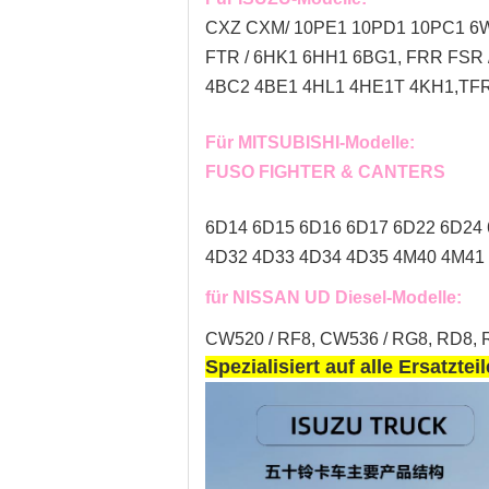
CXZ CXM/ 10PE1 10PD1 10PC1 6W
FTR / 6HK1 6HH1 6BG1, FRR FSR
4BC2 4BE1 4HL1 4HE1T 4KH1,TFR 
Für MITSUBISHI-Modelle:
FUSO FIGHTER & CANTERS
6D14 6D15 6D16 6D17 6D22 6D24
4D32 4D33 4D34 4D35 4M40 4M41 
für NISSAN UD Diesel-Modelle:
CW520 / RF8, CW536 / RG8, RD8, R
Spezialisiert auf alle Ersatzt