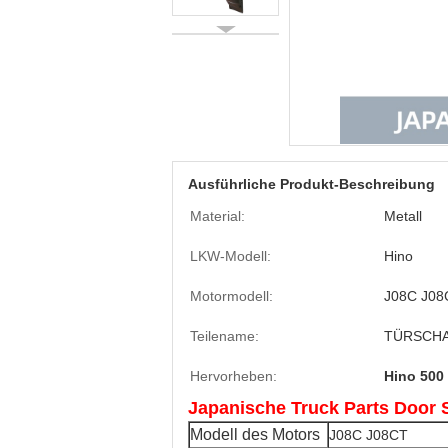
Ausführliche Produkt-Beschreibung
Material:
Metall
LKW-Modell:
Hino
Motormodell:
J08C J08
Teilename:
TÜRSCH
Hervorheben:
Hino 500
Japanische Truck Parts Doo
Modell des Motors
J08C J08CT