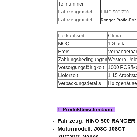
Teilnummer
HINO 500 700
Fahrzeugmodell
Fahrzeugmodell
Ranger Profia-Fah
Herkunftsort
China
MOQ
1 Stück
Preis
Verhandelba
Zahlungsbedingungen
Western Unio
Versorgungsfähigkeit
1000 PCS/M
Lieferzeit
1-15 Arbeitst
Verpackungsdetails
Holzgehäuse
1. Produktbeschreibung:
Fahrzeug: HINO 500 RANGER
Motormodell: J08C J08CT
Zustand: Neues