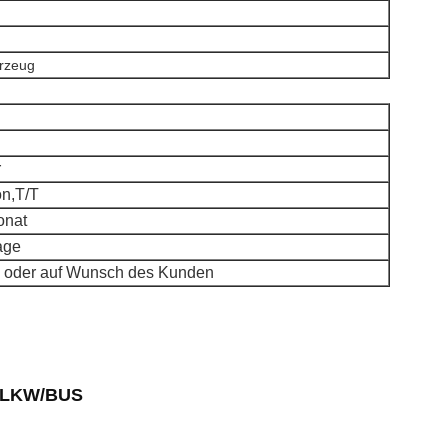
rzeug
r
n,T/T
onat
age
 oder auf Wunsch des Kunden
 LKW/BUS