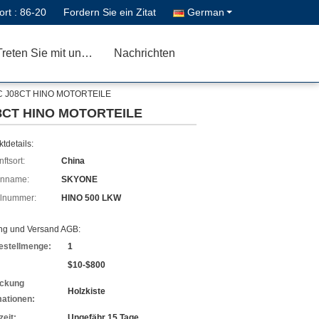
ort :
86-20
Fordern Sie ein Zitat
German
Treten Sie mit uns in Verbindung
Nachrichten
08C J08CT HINO MOTORTEILE
J08CT HINO MOTORTEILE
tdetails:
ftsort:
China
enname:
SKYONE
lnummer:
HINO 500 LKW
ng und Versand AGB:
estellmenge:
1
$10-$800
ckung
Holzkiste
mationen:
zeit:
Ungefähr 15 Tage