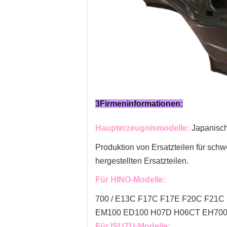
3Firmeninformationen:
Haupterzeugnismodelle:
Japanisc
Produktion von Ersatzteilen für sch
hergestellten Ersatzteilen.
Für HINO-Modelle:
700 / E13C F17C F17E F20C F21C 
EM100 ED100 H07D H06CT EH700
Für ISUZU-Modelle: