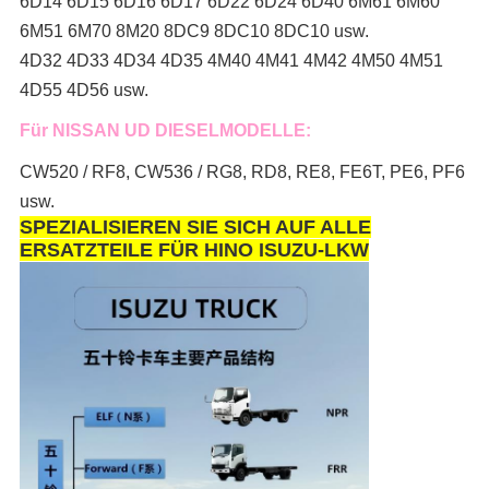
6D14 6D15 6D16 6D17 6D22 6D24 6D40 6M61 6M60
6M51 6M70 8M20 8DC9 8DC10 8DC10 usw.
4D32 4D33 4D34 4D35 4M40 4M41 4M42 4M50 4M51
4D55 4D56 usw.
Für NISSAN UD DIESELMODELLE:
CW520 / RF8, CW536 / RG8, RD8, RE8, FE6T, PE6, PF6
usw.
SPEZIALISIEREN SIE SICH AUF ALLE
ERSATZTEILE FÜR HINO ISUZU-LKW