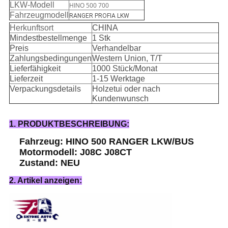
LKW-Modell
HINO 500 700
Fahrzeugmodell
RANGER PROFIA LKW
Herkunftsort
CHINA
Mindestbestellmenge
1 Stk
Preis
Verhandelbar
Zahlungsbedingungen
Western Union, T/T
Lieferfähigkeit
1000 Stück/Monat
Lieferzeit
1-15 Werktage
Verpackungsdetails
Holzetui oder nach
Kundenwunsch
1. PRODUKTBESCHREIBUNG:
Fahrzeug: HINO 500 RANGER LKW/BUS
Motormodell: J08C J08CT
Zustand: NEU
2. Artikel anzeigen: