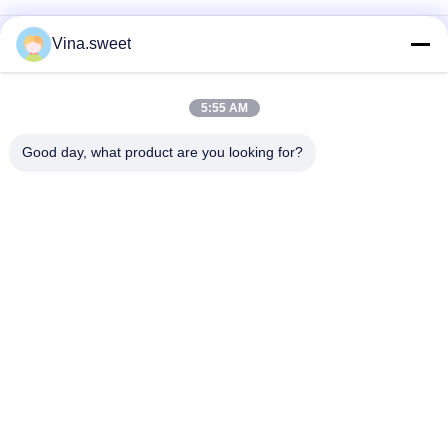
Einspritzpumpe Hino HINO 500 Förster-J08C 500 Teile
Vina.sweet
Maschinenteile Hino J08E des Lkw-Motor-S130A-E0101
Kolben
5:55 AM
Nockenwellen-Autoteile Hino HINO-Förster-J08C 500 Teile
Good day, what product are you looking for?
Beliebte Kategorien
Alle
Japanische LKW-
Sekundärmarkt-
Teile
LKW-Teile
LKW-Ersatzteile
Hino 700 Teile
Hino 500 Teile
Hino 300 Teile
Hino-Maschinenteile
Hino-Bremsteile