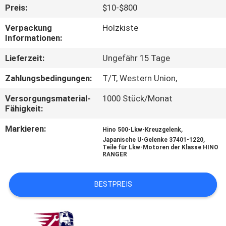
Preis:
$10-$800
TRETEN
Verpackung
Holzkiste
SIE
Informationen:
MIT
Lieferzeit:
Ungefähr 15 Tage
UNS
Zahlungsbedingungen:
T/T, Western Union,
IN
Versorgungsmaterial-
1000 Stück/Monat
VERBINDUNG
Fähigkeit:
Markieren:
,
Hino 500-Lkw-Kreuzgelenk
NACHRICHTEN
,
Japanische U-Gelenke 37401-1220
Teile für Lkw-Motoren der Klasse HINO
RANGER
FORDERN
BESTPREIS
SIE EIN
ZITAT