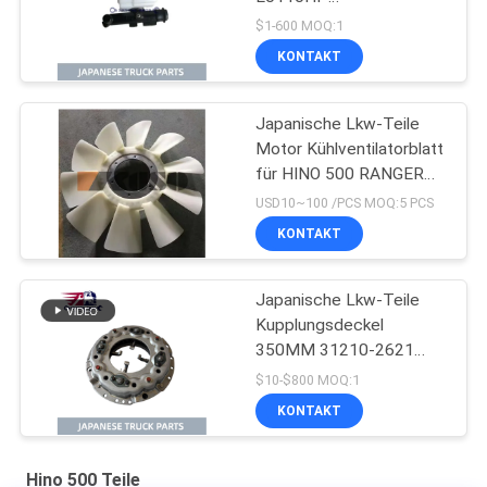
Kupplungsnehmerzylinder
$1-600 MOQ:1
für HINO 500 J08E
KONTAKT
Japanische Lkw-Teile
Motor Kühlventilatorblatt
für HINO 500 RANGER
J08E EURO 4 10
USD10~100 /PCS MOQ:5 PCS
BLADES
KONTAKT
Japanische Lkw-Teile
Kupplungsdeckel
350MM 31210-2621
HNC540 Für HINO 500
$10-$800 MOQ:1
RANGER Lkw J08C
KONTAKT
J08CT zum Verkauf
Isuzu Motorteile
Hino 500 Teile