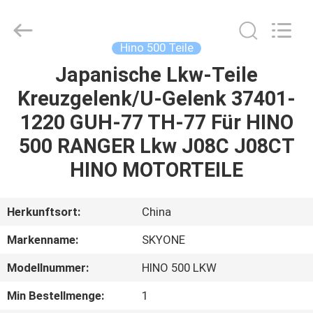
Guangzhou
Shunzheng
Technology
Co.,
Ltd.
Hino 500 Teile
All
Rights
Reserved.
Japanische Lkw-Teile
HAUS
Kreuzgelenk/U-Gelenk 37401-
PRODUKTE
1220 GUH-77 TH-77 Für HINO
500 RANGER Lkw J08C J08CT
ÜBER
HINO MOTORTEILE
UNS
Herkunftsort:
China
FABRIK-
Markenname:
SKYONE
AUSFLUG
Modellnummer:
HINO 500 LKW
QUALITÄTSKONTROLLE
Min Bestellmenge:
1