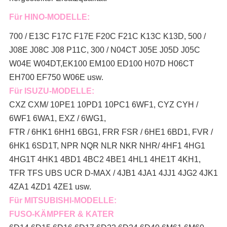
Für HINO-MODELLE:
700 / E13C F17C F17E F20C F21C K13C K13D, 500 /
J08E J08C J08 P11C, 300 / N04CT J05E J05D J05C
W04E W04DT,
EK100 EM100 ED100 H07D H06CT
EH700 EF750 W06E usw.
Für ISUZU-MODELLE:
CXZ CXM/ 10PE1 10PD1 10PC1 6WF1, CYZ CYH /
6WF1 6WA1, EXZ / 6WG1,
FTR / 6HK1 6HH1 6BG1, FRR FSR / 6HE1 6BD1, FVR /
6HK1 6SD1T, NPR NQR NLR NKR NHR/ 4HF1 4HG1
4HG1T 4HK1 4BD1 4BC2 4BE1 4HL1 4HE1T 4KH1,
TFR TFS UBS UCR D-MAX / 4JB1 4JA1 4JJ1 4JG2 4JK1
4ZA1 4ZD1 4ZE1 usw.
Für MITSUBISHI-MODELLE:
FUSO-KÄMPFER & KATER