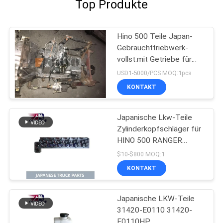
Top Produkte
Hino 500 Teile Japan-
Gebrauchttriebwerk-
vollst.mit Getriebe für
gute Zustand HINO 500
USD1-5000/PCS MOQ:1pcs
Strecken-J08CT
KONTAKT
Japanische Lkw-Teile
Zylinderkopfschläger für
HINO 500 RANGER
J08C-UJ J08CT OEM
$10-$800 MOQ:1
11101-E0541
KONTAKT
Japanische LKW-Teile
31420-E0110 31420-
E0110HP