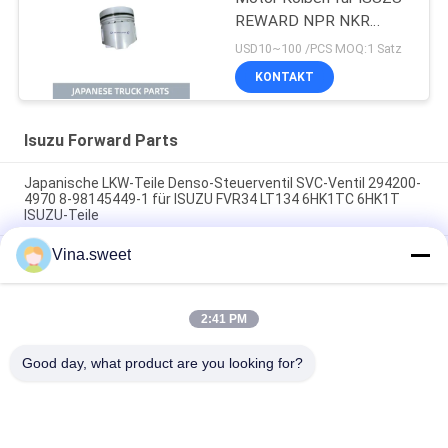
REWARD NPR NKR
4BD1 4BD1T OEM 5-
USD10~100 /PCS MOQ:1 Satz
12111242-0
KONTAKT
Isuzu Forward Parts
Japanische LKW-Teile Denso-Steuerventil SVC-Ventil 294200-
4970 8-98145449-1 für ISUZU FVR34 LT134 6HK1TC 6HK1T
ISUZU-Teile
Vina.sweet
70-mm-Kupplungsverstärker 1-31800364-0 642-09008 642-
09003 Verwendung der Marke SORL für japanische LKW ISUZU
FVR 6HK1 Isuzu-LKW-Teile
2:41 PM
Turbolader 8-97604975-9 GT4082KLNV Verwendung für
japanisches LKW-Teil ISUZU FRR 6HK1-TC Isuzu LKW
Good day, what product are you looking for?
Beliebte Kategorien
Alle