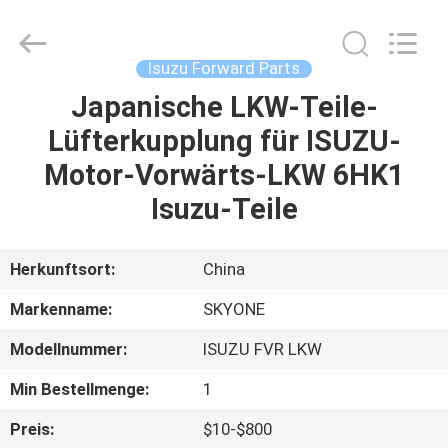
Guangzhou
Shunzheng
Technology
Co.,
Ltd.
Isuzu Forward Parts
All
Rights
Reserved.
Japanische LKW-Teile-
HAUS
Lüfterkupplung für ISUZU-
PRODUKTE
Motor-Vorwärts-LKW 6HK1
Isuzu-Teile
ÜBER
UNS
Herkunftsort:
China
Markenname:
SKYONE
FABRIK-
Modellnummer:
ISUZU FVR LKW
AUSFLUG
Min Bestellmenge:
1
QUALITÄTSKONTROLLE
Preis:
$10-$800