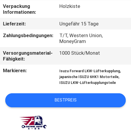
Verpackung
Holzkiste
TRETEN
Informationen:
SIE
Lieferzeit:
Ungefähr 15 Tage
MIT
Zahlungsbedingungen:
T/T, Western Union,
UNS
MoneyGram
IN
Versorgungsmaterial-
1000 Stück/Monat
Fähigkeit:
VERBINDUNG
Markieren:
,
Isuzu Forward LKW-Lüfterkupplung
,
japanische ISUZU 6HK1 Motorteile
NACHRICHTEN
ISUZU LKW-Lüfterkupplungsteile
FORDERN
BESTPREIS
SIE EIN
ZITAT