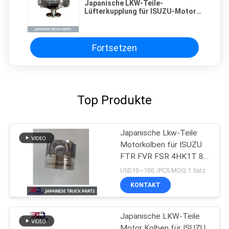
Japanische LKW-Teile-
Lüfterkupplung für ISUZU-Motor-
Vorwärts-LKW 6HK1 Isuzu-Teile
Fortsetzen
Top Produkte
Japanische Lkw-Teile
Motorkolben für ISUZU
FTR FVR FSR 4HK1T 8-
98215307-0
USD10~100 /PCS MOQ:1 Satz
KONTAKT
Japanische LKW-Teile
Motor Kolben für ISUZU