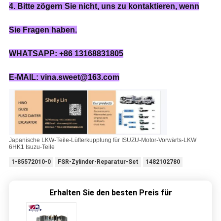
4. Bitte zögern Sie nicht, uns zu kontaktieren, wenn
Sie Fragen haben.
WHATSAPP: +86 13168831805
E-MAIL: vina.sweet@163.com
Japanische LKW-Teile-Lüfterkupplung für ISUZU-Motor-Vorwärts-LKW
6HK1 Isuzu-Teile
1-85572010-0
FSR-Zylinder-Reparatur-Set
1482102780
Erhalten Sie den besten Preis für