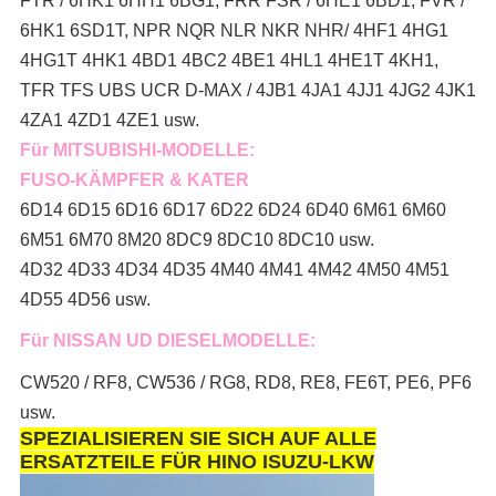
FTR / 6HK1 6HH1 6BG1, FRR FSR / 6HE1 6BD1, FVR /
6HK1 6SD1T, NPR NQR NLR NKR NHR/ 4HF1 4HG1
4HG1T 4HK1 4BD1 4BC2 4BE1 4HL1 4HE1T 4KH1,
TFR TFS UBS UCR D-MAX / 4JB1 4JA1 4JJ1 4JG2 4JK1
4ZA1 4ZD1 4ZE1 usw.
Für MITSUBISHI-MODELLE:
FUSO-KÄMPFER & KATER
6D14 6D15 6D16 6D17 6D22 6D24 6D40 6M61 6M60
6M51 6M70 8M20 8DC9 8DC10 8DC10 usw.
4D32 4D33 4D34 4D35 4M40 4M41 4M42 4M50 4M51
4D55 4D56 usw.
Für NISSAN UD DIESELMODELLE:
CW520 / RF8, CW536 / RG8, RD8, RE8, FE6T, PE6, PF6
usw.
SPEZIALISIEREN SIE SICH AUF ALLE
ERSATZTEILE FÜR HINO ISUZU-LKW