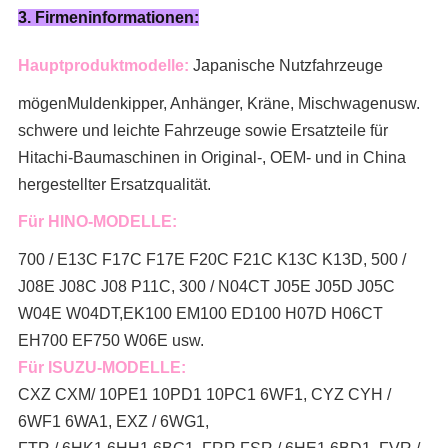
3. Firmeninformationen:
Hauptproduktmodelle:
Japanische Nutzfahrzeuge
mögen
Muldenkipper, Anhänger, Kräne, Mischwagen
usw.
schwere und leichte Fahrzeuge sowie Ersatzteile für
Hitachi-Baumaschinen in Original-, OEM- und in China
hergestellter Ersatzqualität.
Für HINO-MODELLE:
700 / E13C F17C F17E F20C F21C K13C K13D, 500 /
J08E J08C J08 P11C, 300 / N04CT J05E J05D J05C
W04E W04DT,
EK100 EM100 ED100 H07D H06CT
EH700 EF750 W06E usw.
Für ISUZU-MODELLE:
CXZ CXM/ 10PE1 10PD1 10PC1 6WF1, CYZ CYH /
6WF1 6WA1, EXZ / 6WG1,