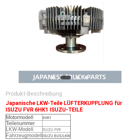
SITEMAP
PRIVACY
POLICY
Produkt-Beschreibung
Japanische LKW-Teile LÜFTERKUPPLUNG für
ISUZU FVR 6HK1 ISUZU-TEILE
Motormodell
6HK1
Teilenummer
LKW-Modell
ISUZU FVR
Fahrzeugmodell
ISUZU BUS/LKW