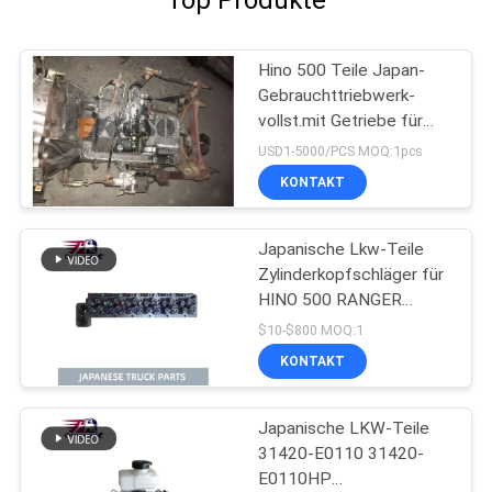
Top Produkte
Hino 500 Teile Japan-
Gebrauchttriebwerk-
vollst.mit Getriebe für
gute Zustand HINO 500
USD1-5000/PCS MOQ:1pcs
Strecken-J08CT
KONTAKT
Japanische Lkw-Teile
Zylinderkopfschläger für
HINO 500 RANGER
J08C-UJ J08CT OEM
$10-$800 MOQ:1
11101-E0541
KONTAKT
Japanische LKW-Teile
31420-E0110 31420-
E0110HP