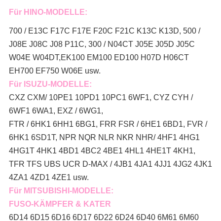
Für HINO-MODELLE:
700 / E13C F17C F17E F20C F21C K13C K13D, 500 /
J08E J08C J08 P11C, 300 / N04CT J05E J05D J05C
W04E W04DT,
EK100 EM100 ED100 H07D H06CT
EH700 EF750 W06E usw.
Für ISUZU-MODELLE:
CXZ CXM/ 10PE1 10PD1 10PC1 6WF1, CYZ CYH /
6WF1 6WA1, EXZ / 6WG1,
FTR / 6HK1 6HH1 6BG1, FRR FSR / 6HE1 6BD1, FVR /
6HK1 6SD1T, NPR NQR NLR NKR NHR/ 4HF1 4HG1
4HG1T 4HK1 4BD1 4BC2 4BE1 4HL1 4HE1T 4KH1,
TFR TFS UBS UCR D-MAX / 4JB1 4JA1 4JJ1 4JG2 4JK1
4ZA1 4ZD1 4ZE1 usw.
Für MITSUBISHI-MODELLE:
FUSO-KÄMPFER & KATER
6D14 6D15 6D16 6D17 6D22 6D24 6D40 6M61 6M60