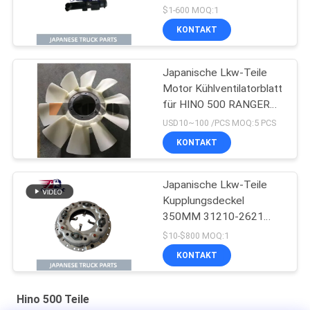
Kupplungsnehmerzylinder
$1-600 MOQ:1
für HINO 500 J08E
KONTAKT
Japanische Lkw-Teile
Motor Kühlventilatorblatt
für HINO 500 RANGER
J08E EURO 4 10
USD10~100 /PCS MOQ:5 PCS
BLADES
KONTAKT
Japanische Lkw-Teile
Kupplungsdeckel
350MM 31210-2621
HNC540 Für HINO 500
$10-$800 MOQ:1
RANGER Lkw J08C
KONTAKT
J08CT zum Verkauf
Isuzu Motorteile
Hino 500 Teile