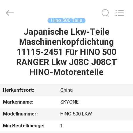
Guangzhou
Shunzheng
Technology
Co.,
Ltd.
Hino 500 Teile
All
Rights
Reserved.
Japanische Lkw-Teile
HAUS
Maschinenkopfdichtung
PRODUKTE
11115-2451 Für HINO 500
RANGER Lkw J08C J08CT
ÜBER
HINO-Motorenteile
UNS
Herkunftsort:
China
FABRIK-
Markenname:
SKYONE
AUSFLUG
Modellnummer:
HINO 500 LKW
QUALITÄTSKONTROLLE
Min Bestellmenge:
1