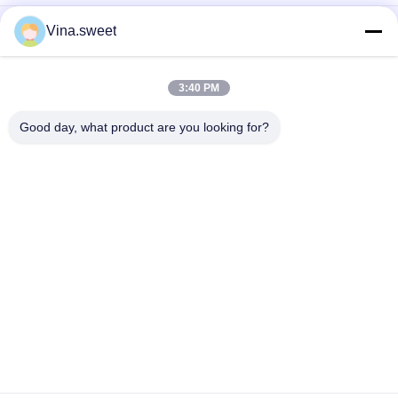
Einspritzpumpe Hino HINO 500 Förster-J08C 500 Teile
Vina.sweet
Maschinenteile Hino J08E des Lkw-Motor-S130A-E0101
Kolben
3:40 PM
Nockenwellen-Autoteile Hino HINO-Förster-J08C 500 Teile
Good day, what product are you looking for?
Beliebte Kategorien
Alle
Japanische LKW-
Sekundärmarkt-
Teile
LKW-Teile
LKW-Ersatzteile
Hino 700 Teile
Hino 500 Teile
Hino 300 Teile
Hino-Maschinenteile
Hino-Bremsteile