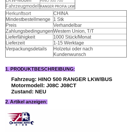
LKW-Modell
HINO 500 700
Fahrzeugmodell
RANGER PROFIA LKW
Herkunftsort
CHINA
Mindestbestellmenge
1 Stk
Preis
Verhandelbar
Zahlungsbedingungen
Western Union, T/T
Lieferfähigkeit
1000 Stück/Monat
Lieferzeit
1-15 Werktage
Verpackungsdetails
Holzetui oder nach
Kundenwunsch
1. PRODUKTBESCHREIBUNG:
Fahrzeug: HINO 500 RANGER LKW/BUS
Motormodell: J08C J08CT
Zustand: NEU
2. Artikel anzeigen: