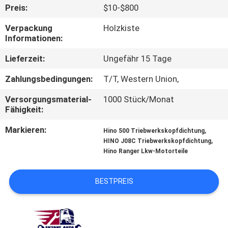
Preis:
$10-$800
TRETEN
Verpackung
Holzkiste
SIE
Informationen:
MIT
Lieferzeit:
Ungefähr 15 Tage
UNS
Zahlungsbedingungen:
T/T, Western Union,
IN
Versorgungsmaterial-
1000 Stück/Monat
VERBINDUNG
Fähigkeit:
Markieren:
,
Hino 500 Triebwerkskopfdichtung
NACHRICHTEN
,
HINO J08C Triebwerkskopfdichtung
Hino Ranger Lkw-Motorteile
FORDERN
BESTPREIS
SIE EIN
ZITAT