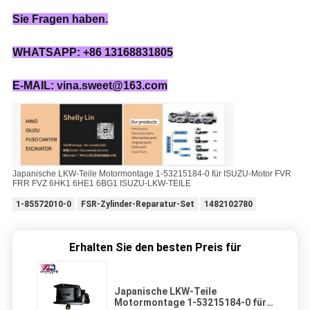
Sie Fragen haben.
WHATSAPP: +86 13168831805
E-MAIL: vina.sweet@163.com
Japanische LKW-Teile Motormontage 1-53215184-0 für ISUZU-Motor FVR
FRR FVZ 6HK1 6HE1 6BG1 ISUZU-LKW-TEILE
1-85572010-0
FSR-Zylinder-Reparatur-Set
1482102780
Erhalten Sie den besten Preis für
Japanische LKW-Teile
Motormontage 1-53215184-0 für