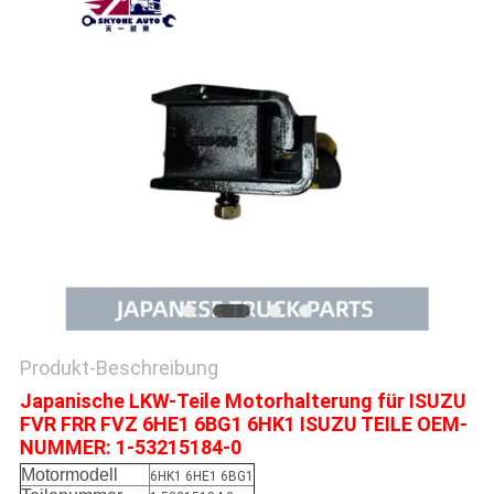
SITEMAP
PRIVACY
POLICY
Produkt-Beschreibung
Japanische LKW-Teile Motorhalterung für ISUZU
FVR FRR FVZ 6HE1 6BG1 6HK1 ISUZU TEILE OEM-
NUMMER: 1-53215184-0
Motormodell
6HK1 6HE1 6BG1