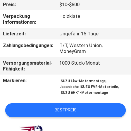
Preis:
$10-$800
TRETEN
Verpackung
Holzkiste
SIE
Informationen:
MIT
Lieferzeit:
Ungefähr 15 Tage
UNS
Zahlungsbedingungen:
T/T, Western Union,
IN
MoneyGram
VERBINDUNG
Versorgungsmaterial-
1000 Stück/Monat
Fähigkeit:
NACHRICHTEN
Markieren:
,
ISUZU Lkw-Motormontage
,
Japanische ISUZU FVR-Motorteile
ISUZU 6HK1-Motormontage
FORDERN
SIE EIN
BESTPREIS
ZITAT