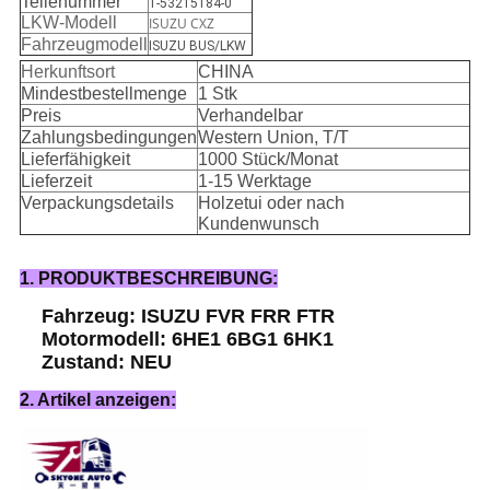
Teilenummer
1-53215184-0
LKW-Modell
ISUZU CXZ
Fahrzeugmodell
ISUZU BUS/LKW
Herkunftsort
CHINA
Mindestbestellmenge
1 Stk
Preis
Verhandelbar
Zahlungsbedingungen
Western Union, T/T
Lieferfähigkeit
1000 Stück/Monat
Lieferzeit
1-15 Werktage
Verpackungsdetails
Holzetui oder nach
Kundenwunsch
1. PRODUKTBESCHREIBUNG:
Fahrzeug: ISUZU FVR FRR FTR
Motormodell: 6HE1 6BG1 6HK1
Zustand: NEU
2. Artikel anzeigen: