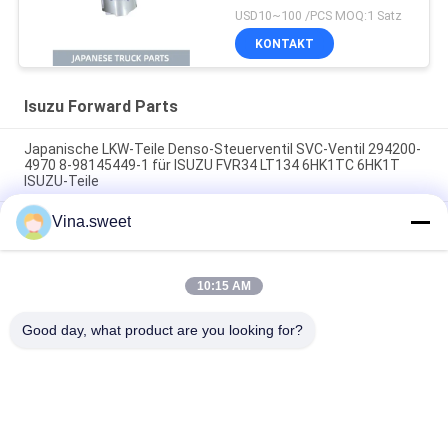
4BD1 4BD1T OEM 5-
USD10~100 /PCS MOQ:1 Satz
12111242-0
KONTAKT
Isuzu Forward Parts
Japanische LKW-Teile Denso-Steuerventil SVC-Ventil 294200-
4970 8-98145449-1 für ISUZU FVR34 LT134 6HK1TC 6HK1T
ISUZU-Teile
Vina.sweet
70-mm-Kupplungsverstärker 1-31800364-0 642-09008 642-
09003 Verwendung der Marke SORL für japanische LKW ISUZU
FVR 6HK1 Isuzu-LKW-Teile
10:15 AM
Turbolader 8-97604975-9 GT4082KLNV Verwendung für
japanisches LKW-Teil ISUZU FRR 6HK1-TC Isuzu LKW
Good day, what product are you looking for?
Beliebte Kategorien
Alle
Japanische LKW-
Sekundärmarkt-
Teile
LKW-Teile