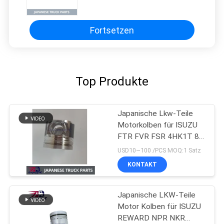
ISUZU-Motor FVR FRR FVZ 6HK1
6HE1 6BG1 ISUZU-LKW-TEILE
Fortsetzen
Top Produkte
Japanische Lkw-Teile
Motorkolben für ISUZU
FTR FVR FSR 4HK1T 8-
98215307-0
USD10~100 /PCS MOQ:1 Satz
KONTAKT
Japanische LKW-Teile
Motor Kolben für ISUZU
REWARD NPR NKR