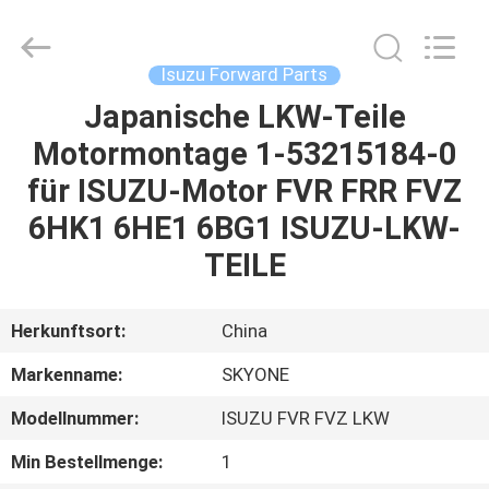
Guangzhou
Shunzheng
Technology
Co.,
Ltd.
Isuzu Forward Parts
All
Rights
Reserved.
Japanische LKW-Teile
HAUS
Motormontage 1-53215184-0
PRODUKTE
für ISUZU-Motor FVR FRR FVZ
6HK1 6HE1 6BG1 ISUZU-LKW-
ÜBER
TEILE
UNS
Herkunftsort:
China
FABRIK-
Markenname:
SKYONE
AUSFLUG
Modellnummer:
ISUZU FVR FVZ LKW
QUALITÄTSKONTROLLE
Min Bestellmenge:
1