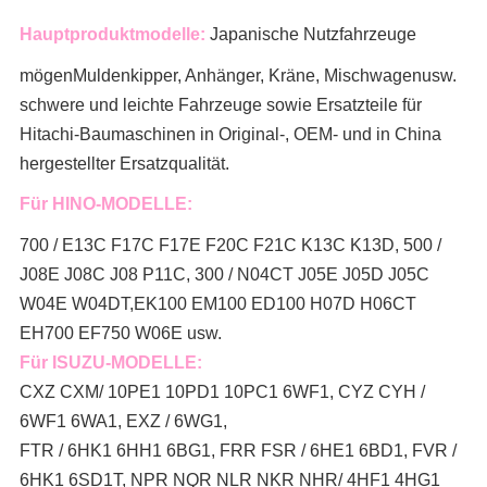
Hauptproduktmodelle:
Japanische Nutzfahrzeuge
mögen
Muldenkipper, Anhänger, Kräne, Mischwagen
usw.
schwere und leichte Fahrzeuge sowie Ersatzteile für
Hitachi-Baumaschinen in Original-, OEM- und in China
hergestellter Ersatzqualität.
Für HINO-MODELLE:
700 / E13C F17C F17E F20C F21C K13C K13D, 500 /
J08E J08C J08 P11C, 300 / N04CT J05E J05D J05C
W04E W04DT,
EK100 EM100 ED100 H07D H06CT
EH700 EF750 W06E usw.
Für ISUZU-MODELLE:
CXZ CXM/ 10PE1 10PD1 10PC1 6WF1, CYZ CYH /
6WF1 6WA1, EXZ / 6WG1,
FTR / 6HK1 6HH1 6BG1, FRR FSR / 6HE1 6BD1, FVR /
6HK1 6SD1T, NPR NQR NLR NKR NHR/ 4HF1 4HG1