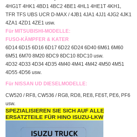
4HG1T 4HK1 4BD1 4BC2 4BE1 4HL1 4HE1T 4KH1,
TFR TFS UBS UCR D-MAX / 4JB1 4JA1 4JJ1 4JG2 4JK1
4ZA1 4ZD1 4ZE1 usw.
Für MITSUBISHI-MODELLE:
FUSO-KÄMPFER & KATER
6D14 6D15 6D16 6D17 6D22 6D24 6D40 6M61 6M60
6M51 6M70 8M20 8DC9 8DC10 8DC10 usw.
4D32 4D33 4D34 4D35 4M40 4M41 4M42 4M50 4M51
4D55 4D56 usw.
Für NISSAN UD DIESELMODELLE:
CW520 / RF8, CW536 / RG8, RD8, RE8, FE6T, PE6, PF6
usw.
SPEZIALISIEREN SIE SICH AUF ALLE
ERSATZTEILE FÜR HINO ISUZU-LKW