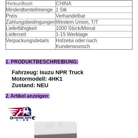
Herkunftsort
CHINA
Mindestbestellmenge
1 Stk
Preis
Verhandelbar
Zahlungsbedingungen
Western Union, T/T
Lieferfähigkeit
1000 Stück/Monat
Lieferzeit
1-15 Werktage
Verpackungsdetails
Holzetui oder nach
Kundenwunsch
1. PRODUKTBESCHREIBUNG:
Fahrzeug: Isuzu NPR Truck
Motormodell: 4HK1
Zustand: NEU
2. Artikel anzeigen: