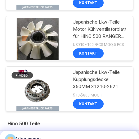
KONTAKT
Japanische Lkw-Teile
Motor Kühlventilatorblatt
für HINO 500 RANGER
J08E EURO 4 10
USD10~100 /PCS MOQ:5 PCS
BLADES
KONTAKT
Japanische Lkw-Teile
Kupplungsdeckel
350MM 31210-2621
HNC540 Für HINO 500
$10-$800 MOQ:1
RANGER Lkw J08C
KONTAKT
J08CT zum Verkauf
Isuzu Motorteile
Hino 500 Teile
Einspritzpumpe Hino HINO 500 Förster-J08C 500 Teile