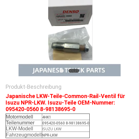
SITEMAP
PRIVACY
POLICY
Produkt-Beschreibung
Japanische LKW-Teile-Common-Rail-Ventil für
Isuzu NPR-LKW. Isuzu-Teile OEM-Nummer:
095420-0560 8-98138695-0
Motormodell
4HK1
Teilenummer
095420-0560 8-98138695-0
LKW-Modell
ISUZU LKW
Fahrzeugmodell
NPR-LKW