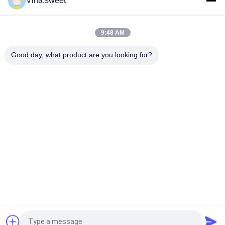
Vina.sweet
Maschinenteile Hino J08E des Lkw-Motor-S130A-E0101
Kolben
9:48 AM
Nockenwellen-Autoteile Hino HINO-Förster-J08C 500 Teile
Good day, what product are you looking for?
Beliebte Kategorien
Alle
Japanische LKW-
Sekundärmarkt-
Teile
LKW-Teile
LKW-Ersatzteile
Hino 700 Teile
Hino 500 Teile
Hino 300 Teile
Hino-Maschinenteile
Hino-Bremsteile
Fordern Sie ein Angebot