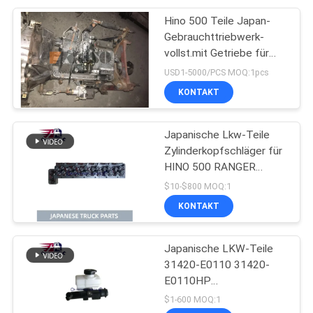
Hino 500 Teile Japan-
Gebrauchttriebwerk-
vollst.mit Getriebe für
gute Zustand HINO 500
USD1-5000/PCS MOQ:1pcs
Strecken-J08CT
KONTAKT
Japanische Lkw-Teile
Zylinderkopfschläger für
HINO 500 RANGER
J08C-UJ J08CT OEM
$10-$800 MOQ:1
11101-E0541
KONTAKT
Japanische LKW-Teile
31420-E0110 31420-
E0110HP
Kupplungsnehmerzylinder
$1-600 MOQ:1
für HINO 500 J08E