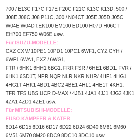
700 / E13C F17C F17E F20C F21C K13C K13D, 500 /
J08E J08C J08 P11C, 300 / N04CT J05E J05D J05C
W04E W04DT,
EK100 EM100 ED100 H07D H06CT
EH700 EF750 W06E usw.
Für ISUZU-MODELLE:
CXZ CXM/ 10PE1 10PD1 10PC1 6WF1, CYZ CYH /
6WF1 6WA1, EXZ / 6WG1,
FTR / 6HK1 6HH1 6BG1, FRR FSR / 6HE1 6BD1, FVR /
6HK1 6SD1T, NPR NQR NLR NKR NHR/ 4HF1 4HG1
4HG1T 4HK1 4BD1 4BC2 4BE1 4HL1 4HE1T 4KH1,
TFR TFS UBS UCR D-MAX / 4JB1 4JA1 4JJ1 4JG2 4JK1
4ZA1 4ZD1 4ZE1 usw.
Für MITSUBISHI-MODELLE:
FUSO-KÄMPFER & KATER
6D14 6D15 6D16 6D17 6D22 6D24 6D40 6M61 6M60
6M51 6M70 8M20 8DC9 8DC10 8DC10 usw.