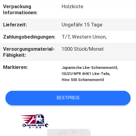
Verpackung
Holzkiste
TRETEN
Informationen:
SIE
Lieferzeit:
Ungefähr 15 Tage
MIT
Zahlungsbedingungen:
T/T, Western Union,
UNS
Versorgungsmaterial-
1000 Stück/Monat
IN
Fähigkeit:
VERBINDUNG
Markieren:
,
Japanische Lkw-Schienenventil
,
ISUZU NPR 4HK1 Lkw-Teile
Hino 500 Schienenventil
NACHRICHTEN
BESTPREIS
FORDERN
SIE EIN
ZITAT