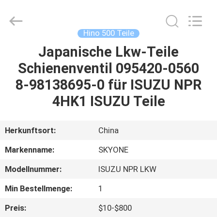
Guangzhou
Shunzheng
Technology
Co.,
Ltd.
Hino 500 Teile
All
Rights
Reserved.
Japanische Lkw-Teile
HAUS
Schienenventil 095420-0560
PRODUKTE
8-98138695-0 für ISUZU NPR
4HK1 ISUZU Teile
ÜBER
UNS
Herkunftsort:
China
Markenname:
SKYONE
FABRIK-
Modellnummer:
ISUZU NPR LKW
AUSFLUG
Min Bestellmenge:
1
QUALITÄTSKONTROLLE
Preis:
$10-$800