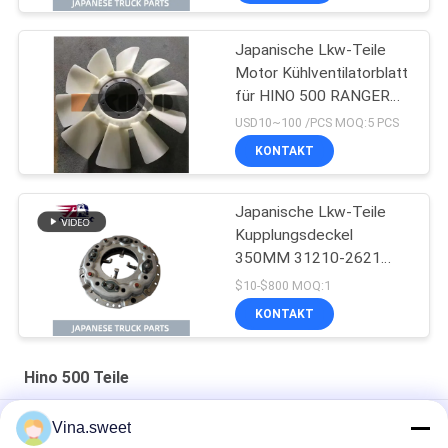
Japanische Lkw-Teile
Motor Kühlventilatorblatt
für HINO 500 RANGER
J08E EURO 4 10
USD10~100 /PCS MOQ:5 PCS
BLADES
KONTAKT
Japanische Lkw-Teile
Kupplungsdeckel
350MM 31210-2621
HNC540 Für HINO 500
$10-$800 MOQ:1
RANGER Lkw J08C
KONTAKT
J08CT zum Verkauf
Isuzu Motorteile
Hino 500 Teile
Einspritzpumpe Hino HINO 500 Förster-J08C 500 Teile
Vina.sweet