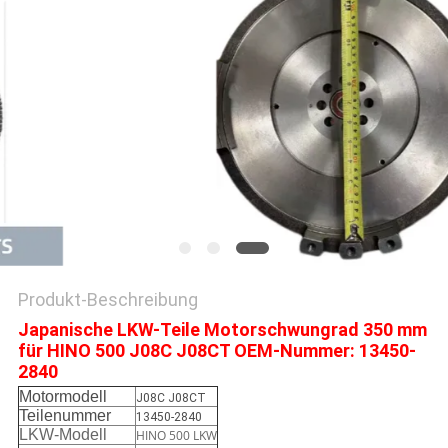
SITEMAP
PRIVACY
POLICY
Produkt-Beschreibung
Japanische LKW-Teile Motorschwungrad 350 mm
für HINO 500 J08C J08CT OEM-Nummer: 13450-
2840
Motormodell
J08C J08CT
Teilenummer
13450-2840
LKW-Modell
HINO 500 LKW