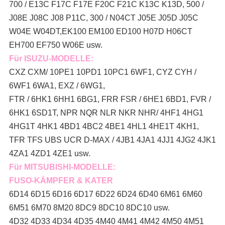
700 / E13C F17C F17E F20C F21C K13C K13D, 500 /
J08E J08C J08 P11C, 300 / N04CT J05E J05D J05C
W04E W04DT,
EK100 EM100 ED100 H07D H06CT
EH700 EF750 W06E usw.
Für ISUZU-MODELLE:
CXZ CXM/ 10PE1 10PD1 10PC1 6WF1, CYZ CYH /
6WF1 6WA1, EXZ / 6WG1,
FTR / 6HK1 6HH1 6BG1, FRR FSR / 6HE1 6BD1, FVR /
6HK1 6SD1T, NPR NQR NLR NKR NHR/ 4HF1 4HG1
4HG1T 4HK1 4BD1 4BC2 4BE1 4HL1 4HE1T 4KH1,
TFR TFS UBS UCR D-MAX / 4JB1 4JA1 4JJ1 4JG2 4JK1
4ZA1 4ZD1 4ZE1 usw.
Für MITSUBISHI-MODELLE:
FUSO-KÄMPFER & KATER
6D14 6D15 6D16 6D17 6D22 6D24 6D40 6M61 6M60
6M51 6M70 8M20 8DC9 8DC10 8DC10 usw.
4D32 4D33 4D34 4D35 4M40 4M41 4M42 4M50 4M51