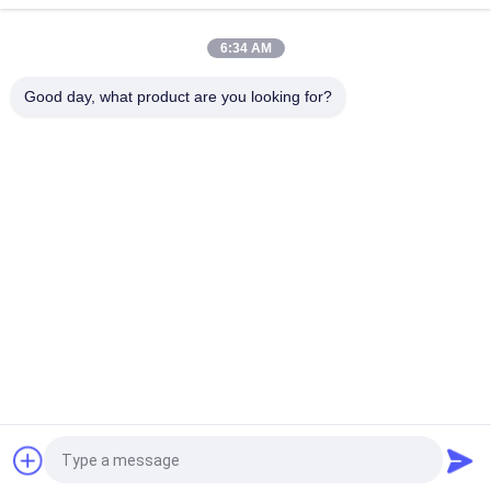
Maschinenteile Hino J08E des Lkw-Motor-S130A-E0101
Kolben
6:34 AM
Nockenwellen-Autoteile Hino HINO-Förster-J08C 500 Teile
Good day, what product are you looking for?
Beliebte Kategorien
Alle
Japanische LKW-
Sekundärmarkt-
Teile
LKW-Teile
LKW-Ersatzteile
Hino 700 Teile
Hino 500 Teile
Hino 300 Teile
Hino-Maschinenteile
Hino-Bremsteile
Fordern Sie ein Angebot