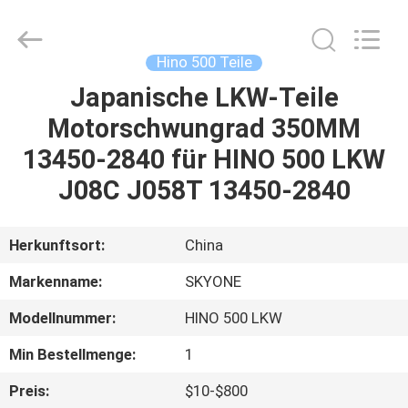
Guangzhou
Shunzheng
Technology
Co.,
Ltd.
Hino 500 Teile
All
Rights
Reserved.
Japanische LKW-Teile
HAUS
Motorschwungrad 350MM
PRODUKTE
13450-2840 für HINO 500 LKW
J08C J058T 13450-2840
ÜBER
UNS
Herkunftsort:
China
Markenname:
SKYONE
FABRIK-
Modellnummer:
HINO 500 LKW
AUSFLUG
Min Bestellmenge:
1
QUALITÄTSKONTROLLE
Preis:
$10-$800