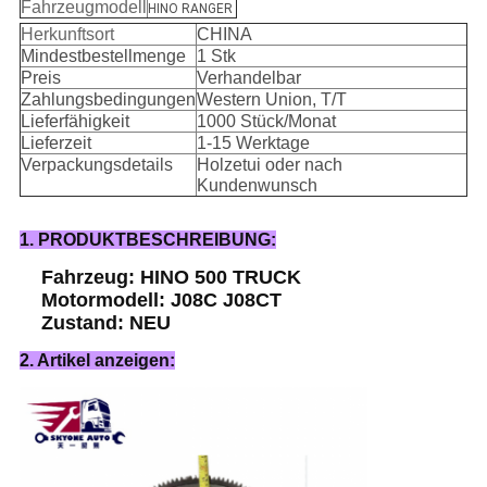
Fahrzeugmodell
HINO RANGER
Herkunftsort
CHINA
Mindestbestellmenge
1 Stk
Preis
Verhandelbar
Zahlungsbedingungen
Western Union, T/T
Lieferfähigkeit
1000 Stück/Monat
Lieferzeit
1-15 Werktage
Verpackungsdetails
Holzetui oder nach
Kundenwunsch
1. PRODUKTBESCHREIBUNG:
Fahrzeug: HINO 500 TRUCK
Motormodell: J08C J08CT
Zustand: NEU
2. Artikel anzeigen: