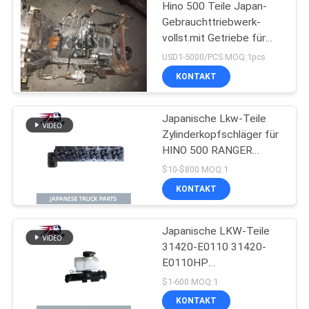
Hino 500 Teile Japan-
Gebrauchttriebwerk-
vollst.mit Getriebe für
gute Zustand HINO 500
USD1-5000/PCS MOQ:1pcs
Strecken-J08CT
KONTAKT
Japanische Lkw-Teile
Zylinderkopfschläger für
HINO 500 RANGER
J08C-UJ J08CT OEM
$10-$800 MOQ:1
11101-E0541
KONTAKT
Japanische LKW-Teile
31420-E0110 31420-
E0110HP
Kupplungsnehmerzylinder
$1-600 MOQ:1
für HINO 500 J08E
KONTAKT