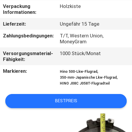
Verpackung
Holzkiste
TRETEN
Informationen:
SIE
Lieferzeit:
Ungefähr 15 Tage
MIT
Zahlungsbedingungen:
T/T, Western Union,
UNS
MoneyGram
IN
Versorgungsmaterial-
1000 Stück/Monat
Fähigkeit:
VERBINDUNG
Markieren:
,
Hino 500-Lkw-Flugrad
,
350-mm-Japanische Lkw-Flugrad
NACHRICHTEN
HINO J08C J058T-Flugradteil
FORDERN
BESTPREIS
SIE EIN
ZITAT