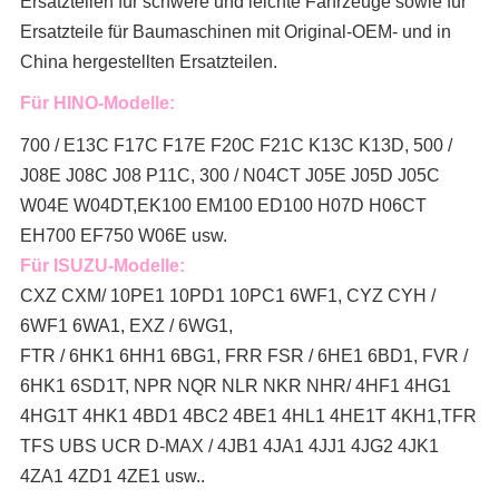
Ersatzteilen für schwere und leichte Fahrzeuge sowie für
Ersatzteile für Baumaschinen mit Original-OEM- und in
China hergestellten Ersatzteilen.
Für HINO-Modelle:
700 / E13C F17C F17E F20C F21C K13C K13D, 500 /
J08E J08C J08 P11C, 300 / N04CT J05E J05D J05C
W04E W04DT,
EK100 EM100 ED100 H07D H06CT
EH700 EF750 W06E usw.
Für ISUZU-Modelle:
CXZ CXM/ 10PE1 10PD1 10PC1 6WF1, CYZ CYH /
6WF1 6WA1, EXZ / 6WG1,
FTR / 6HK1 6HH1 6BG1, FRR FSR / 6HE1 6BD1, FVR /
6HK1 6SD1T, NPR NQR NLR NKR NHR/ 4HF1 4HG1
4HG1T 4HK1 4BD1 4BC2 4BE1 4HL1 4HE1T 4KH1,TFR
TFS UBS UCR D-MAX / 4JB1 4JA1 4JJ1 4JG2 4JK1
4ZA1 4ZD1 4ZE1 usw..