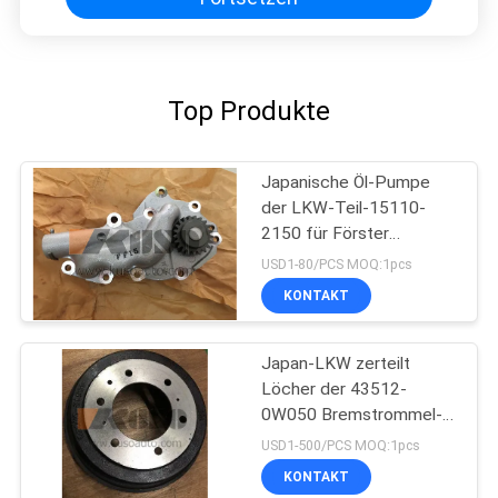
Top Produkte
Japanische Öl-Pumpe
der LKW-Teil-15110-
2150 für Förster
J08C/J08E HINO 500
USD1-80/PCS MOQ:1pcs
KONTAKT
Japan-LKW zerteilt
Löcher der 43512-
0W050 Bremstrommel-
Rückseiten-6 für HINO
USD1-500/PCS MOQ:1pcs
300 Dutro N04C/N04CT
KONTAKT