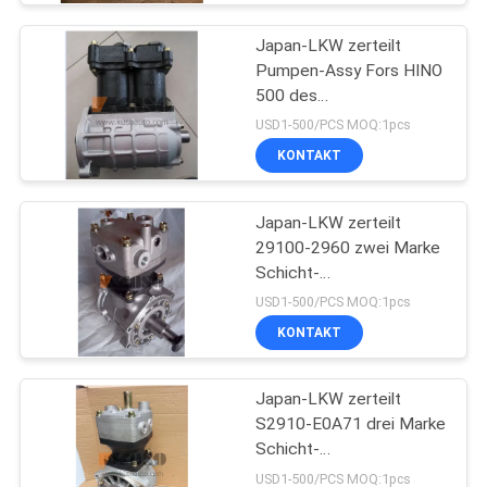
Japan-LKW zerteilt
Pumpen-Assy Fors HINO
500 des
Luftkompressor-29100-
USD1-500/PCS MOQ:1pcs
2364 FÖRSTER
KONTAKT
J08CT/J08C L HNTC-
Marke
Japan-LKW zerteilt
29100-2960 zwei Marke
Schicht-
Luftkompressor-
USD1-500/PCS MOQ:1pcs
Pumpen-Assy Fors HINO
KONTAKT
700 Profia E13C HNTC
Japan-LKW zerteilt
S2910-E0A71 drei Marke
Schicht-
Luftkompressor-
USD1-500/PCS MOQ:1pcs