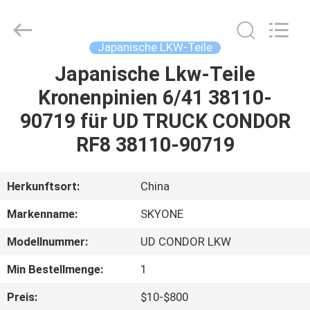
Guangzhou
Shunzheng
Technology
Co.,
Ltd.
Japanische LKW-Teile
All
Rights
Reserved.
Japanische Lkw-Teile
HAUS
Kronenpinien 6/41 38110-
PRODUKTE
90719 für UD TRUCK CONDOR
RF8 38110-90719
ÜBER
UNS
Herkunftsort:
China
Markenname:
SKYONE
FABRIK-
Modellnummer:
UD CONDOR LKW
AUSFLUG
Min Bestellmenge:
1
QUALITÄTSKONTROLLE
Preis:
$10-$800