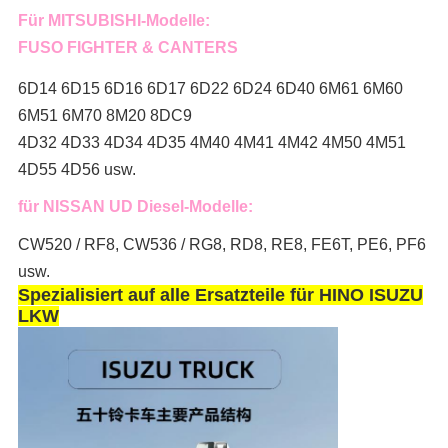
Für MITSUBISHI-Modelle:
FUSO FIGHTER & CANTERS
6D14 6D15 6D16 6D17 6D22 6D24 6D40 6M61 6M60
6M51 6M70 8M20 8DC9
4D32 4D33 4D34 4D35 4M40 4M41 4M42 4M50 4M51
4D55 4D56 usw.
für NISSAN UD Diesel-Modelle:
CW520 / RF8, CW536 / RG8, RD8, RE8, FE6T, PE6, PF6
usw.
Spezialisiert auf alle Ersatzteile für HINO ISUZU
LKW