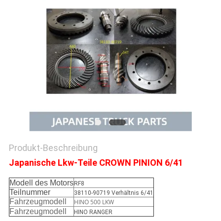
SITEMAP
PRIVACY
POLICY
Produkt-Beschreibung
Japanische Lkw-Teile CROWN PINION 6/41
Modell des Motors
RF8
Teilnummer
38110-90719 Verhältnis 6/41
Fahrzeugmodell
HINO 500 LKW
Fahrzeugmodell
HINO RANGER