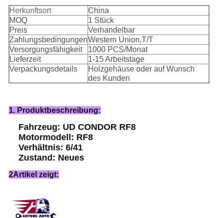
Herkunftsort
China
MOQ
1 Stück
Preis
Verhandelbar
Zahlungsbedingungen
Western Union,T/T
Versorgungsfähigkeit
1000 PCS/Monat
Lieferzeit
1-15 Arbeitstage
Verpackungsdetails
Holzgehäuse oder auf Wunsch
des Kunden
1. Produktbeschreibung:
Fahrzeug: UD CONDOR RF8
Motormodell: RF8
Verhältnis: 6/41
Zustand: Neues
2Artikel zeigt: