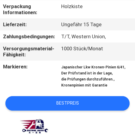
Verpackung
Holzkiste
TRETEN
Informationen:
SIE
Lieferzeit:
Ungefähr 15 Tage
MIT
Zahlungsbedingungen:
T/T, Western Union,
UNS
Versorgungsmaterial-
1000 Stück/Monat
IN
Fähigkeit:
VERBINDUNG
Markieren:
,
Japanischer Lkw Kronen-Pinien 6/41
,
Der Prüfstand ist in der Lage
,
die Prüfungen durchzuführen.
NACHRICHTEN
Kronenpinien mit Garantie
FORDERN
BESTPREIS
SIE EIN
ZITAT