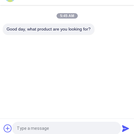
Maschinenteile Hino J08E des Lkw-Motor-S130A-E0101
Kolben
5:45 AM
Nockenwellen-Autoteile Hino HINO-Förster-J08C 500 Teile
Good day, what product are you looking for?
Beliebte Kategorien
Alle
Japanische LKW-
Sekundärmarkt-
Teile
LKW-Teile
LKW-Ersatzteile
Hino 700 Teile
Hino 500 Teile
Hino 300 Teile
Hino-Maschinenteile
Hino-Bremsteile
Fordern Sie ein Angebot