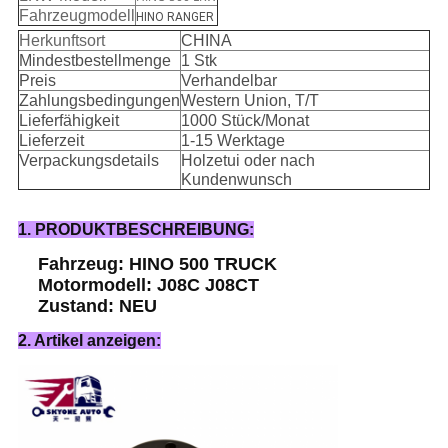
Fahrzeugmodell
HINO RANGER
Herkunftsort
CHINA
Mindestbestellmenge
1 Stk
Preis
Verhandelbar
Zahlungsbedingungen
Western Union, T/T
Lieferfähigkeit
1000 Stück/Monat
Lieferzeit
1-15 Werktage
Verpackungsdetails
Holzetui oder nach
Kundenwunsch
1. PRODUKTBESCHREIBUNG:
Fahrzeug: HINO 500 TRUCK
Motormodell: J08C J08CT
Zustand: NEU
2. Artikel anzeigen: