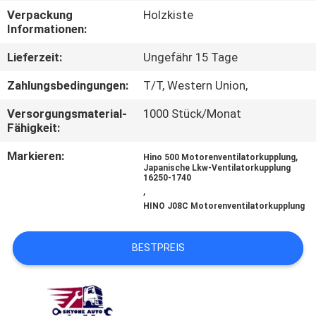
Verpackung
Holzkiste
TRETEN
Informationen:
SIE
Lieferzeit:
Ungefähr 15 Tage
MIT
Zahlungsbedingungen:
T/T, Western Union,
UNS
Versorgungsmaterial-
1000 Stück/Monat
IN
Fähigkeit:
VERBINDUNG
Markieren:
,
Hino 500 Motorenventilatorkupplung
Japanische Lkw-Ventilatorkupplung
16250-1740
,
NACHRICHTEN
HINO J08C Motorenventilatorkupplung
FORDERN
BESTPREIS
SIE EIN
ZITAT