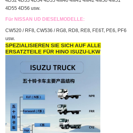
4D32 4D33 4D34 4D35 4M40 4M41 4M42 4M50 4M51
4D55 4D56 usw.
Für NISSAN UD DIESELMODELLE:
CW520 / RF8, CW536 / RG8, RD8, RE8, FE6T, PE6, PF6
usw.
SPEZIALISIEREN SIE SICH AUF ALLE
ERSATZTEILE FÜR HINO ISUZU-LKW