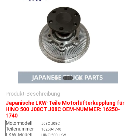
SITEMAP
PRIVACY
POLICY
Produkt-Beschreibung
Japanische LKW-Teile Motorlüfterkupplung für
HINO 500 J08CT J08C OEM-NUMMER: 16250-
1740
Motormodell
J08C J08CT
Teilenummer
16250-1740
LKW-Modell
HINO 500 LKW