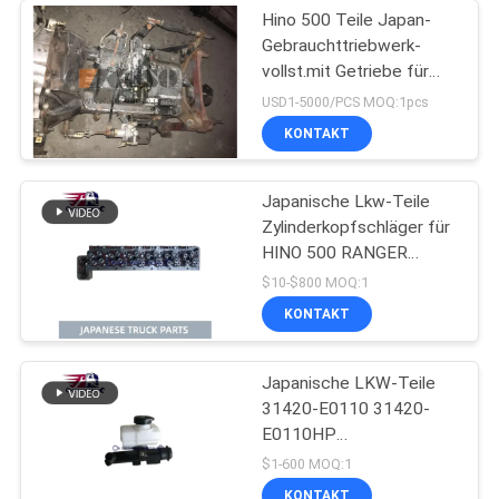
Hino 500 Teile Japan-
Gebrauchttriebwerk-
vollst.mit Getriebe für
gute Zustand HINO 500
USD1-5000/PCS MOQ:1pcs
Strecken-J08CT
KONTAKT
Japanische Lkw-Teile
Zylinderkopfschläger für
HINO 500 RANGER
J08C-UJ J08CT OEM
$10-$800 MOQ:1
11101-E0541
KONTAKT
Japanische LKW-Teile
31420-E0110 31420-
E0110HP
Kupplungsnehmerzylinder
$1-600 MOQ:1
für HINO 500 J08E
KONTAKT