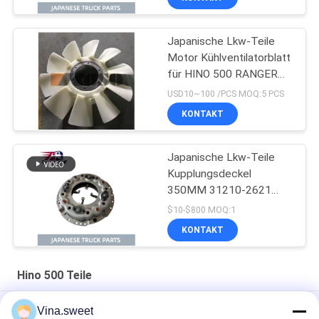
Japanische Lkw-Teile
Motor Kühlventilatorblatt
für HINO 500 RANGER
J08E EURO 4 10
USD10~100 /PCS MOQ:5 PCS
BLADES
KONTAKT
Japanische Lkw-Teile
Kupplungsdeckel
350MM 31210-2621
HNC540 Für HINO 500
$10-$800 MOQ:1
RANGER Lkw J08C
KONTAKT
J08CT zum Verkauf
Isuzu Motorteile
Hino 500 Teile
Einspritzpumpe Hino HINO 500 Förster-J08C 500 Teile
Vina.sweet