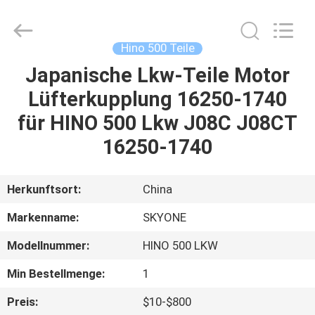
Guangzhou
Shunzheng
Technology
Co.,
Ltd.
Hino 500 Teile
All
Rights
Reserved.
Japanische Lkw-Teile Motor
HAUS
Lüfterkupplung 16250-1740
PRODUKTE
für HINO 500 Lkw J08C J08CT
16250-1740
ÜBER
UNS
Herkunftsort:
China
Markenname:
SKYONE
FABRIK-
Modellnummer:
HINO 500 LKW
AUSFLUG
Min Bestellmenge:
1
QUALITÄTSKONTROLLE
Preis:
$10-$800