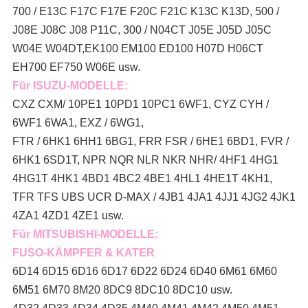
700 / E13C F17C F17E F20C F21C K13C K13D, 500 /
J08E J08C J08 P11C, 300 / N04CT J05E J05D J05C
W04E W04DT,
EK100 EM100 ED100 H07D H06CT
EH700 EF750 W06E usw.
Für ISUZU-MODELLE:
CXZ CXM/ 10PE1 10PD1 10PC1 6WF1, CYZ CYH /
6WF1 6WA1, EXZ / 6WG1,
FTR / 6HK1 6HH1 6BG1, FRR FSR / 6HE1 6BD1, FVR /
6HK1 6SD1T, NPR NQR NLR NKR NHR/ 4HF1 4HG1
4HG1T 4HK1 4BD1 4BC2 4BE1 4HL1 4HE1T 4KH1,
TFR TFS UBS UCR D-MAX / 4JB1 4JA1 4JJ1 4JG2 4JK1
4ZA1 4ZD1 4ZE1 usw.
Für MITSUBISHI-MODELLE:
FUSO-KÄMPFER & KATER
6D14 6D15 6D16 6D17 6D22 6D24 6D40 6M61 6M60
6M51 6M70 8M20 8DC9 8DC10 8DC10 usw.