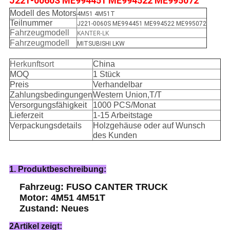
J221-0060S ME994451 ME994522 ME995072
Modell des Motors
4M51 4M51T
Teilnummer
J221-0060S ME994451 ME994522 ME995072
Fahrzeugmodell
KANTER-LK
Fahrzeugmodell
MITSUBISHI LKW
Herkunftsort
China
MOQ
1 Stück
Preis
Verhandelbar
Zahlungsbedingungen
Western Union,T/T
Versorgungsfähigkeit
1000 PCS/Monat
Lieferzeit
1-15 Arbeitstage
Verpackungsdetails
Holzgehäuse oder auf Wunsch
des Kunden
1. Produktbeschreibung:
Fahrzeug: FUSO CANTER TRUCK
Motor: 4M51 4M51T
Zustand: Neues
2Artikel zeigt: