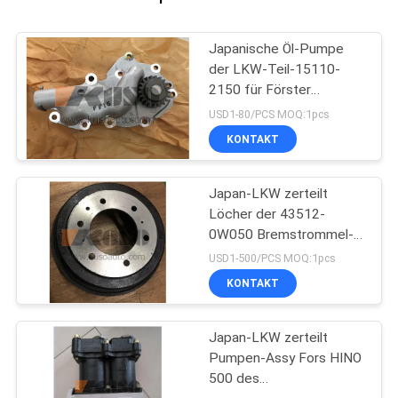
Japanische Öl-Pumpe
der LKW-Teil-15110-
2150 für Förster
J08C/J08E HINO 500
USD1-80/PCS MOQ:1pcs
KONTAKT
Japan-LKW zerteilt
Löcher der 43512-
0W050 Bremstrommel-
Rückseiten-6 für HINO
USD1-500/PCS MOQ:1pcs
300 Dutro N04C/N04CT
KONTAKT
Japan-LKW zerteilt
Pumpen-Assy Fors HINO
500 des