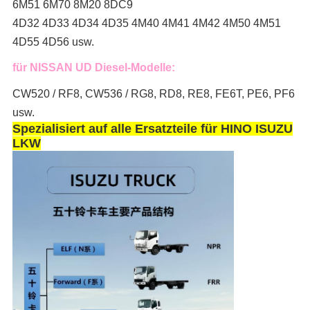
6M51 6M70 8M20 8DC9
4D32 4D33 4D34 4D35 4M40 4M41 4M42 4M50 4M51
4D55 4D56 usw.
für NISSAN UD Diesel-Modelle:
CW520 / RF8, CW536 / RG8, RD8, RE8, FE6T, PE6, PF6
usw.
Spezialisiert auf alle Ersatzteile für HINO ISUZU
LKW