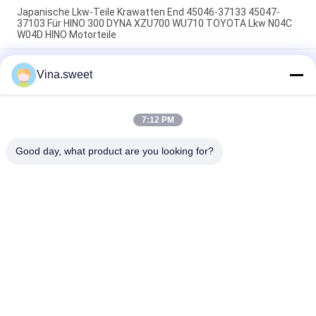
Japanische Lkw-Teile Krawatten End 45046-37133 45047-
37103 Für HINO 300 DYNA XZU700 WU710 TOYOTA Lkw N04C
W04D HINO Motorteile
Japanische Lkw-Teile Schnürstange Ende 45430-1740 45420-
Vina.sweet
1740 Für HINO SUPERNGER RK1J AK3H F3H Lkw J08C J05C
HINO ENGINE PARTS
Denso SVC Solenoidventil 294009-1221 04226-E0061 33130-
7:12 PM
45700 Für HINO ISUZU HYUNDAI Kobelco Motor Japanische
Lkw-Teile
Good day, what product are you looking for?
Beliebte Kategorien
Alle
Japanische LKW-
Sekundärmarkt-
Teile
LKW-Teile
LKW-Ersatzteile
Hino 700 Teile
Hino 500 Teile
Hino 300 Teile