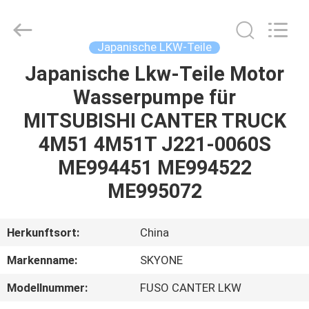
Guangzhou
Shunzheng
Technology
Co.,
Ltd.
Japanische LKW-Teile
All
Rights
Reserved.
Japanische Lkw-Teile Motor
HAUS
Wasserpumpe für
PRODUKTE
MITSUBISHI CANTER TRUCK
4M51 4M51T J221-0060S
ÜBER
ME994451 ME994522
UNS
ME995072
FABRIK-
Herkunftsort:
China
AUSFLUG
Markenname:
SKYONE
Modellnummer:
FUSO CANTER LKW
QUALITÄTSKONTROLLE