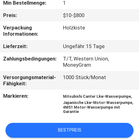
Min Bestellmenge:
1
TRETEN
Preis:
$10-$800
SIE
Verpackung
Holzkiste
MIT
Informationen:
UNS
Lieferzeit:
Ungefähr 15 Tage
IN
Zahlungsbedingungen:
T/T, Western Union,
VERBINDUNG
MoneyGram
Versorgungsmaterial-
1000 Stück/Monat
Fähigkeit:
NACHRICHTEN
Markieren:
,
Mitsubishi Canter Lkw-Wasserpumpe
,
Japanische Lkw-Motor-Wasserpumpe
FORDERN
4M51 Motor-Wasserpumpe mit
Garantie
SIE EIN
ZITAT
BESTPREIS