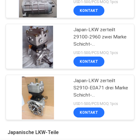
Luftkompressor-29100-
USD1-500/PCS MOQ:1pcs
2364 FÖRSTER
KONTAKT
J08CT/J08C L HNTC-
Marke
Japan-LKW zerteilt
29100-2960 zwei Marke
Schicht-
Luftkompressor-
USD1-500/PCS MOQ:1pcs
Pumpen-Assy Fors HINO
KONTAKT
700 Profia E13C HNTC
Japan-LKW zerteilt
S2910-E0A71 drei Marke
Schicht-
Luftkompressor-
USD1-500/PCS MOQ:1pcs
Pumpen-Assy Fors HINO
KONTAKT
700 Profia E13C HNTC
Japanische LKW-Teile