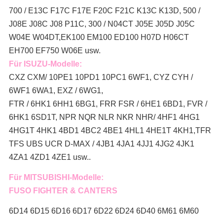
700 / E13C F17C F17E F20C F21C K13C K13D, 500 /
J08E J08C J08 P11C, 300 / N04CT J05E J05D J05C
W04E W04DT,
EK100 EM100 ED100 H07D H06CT
EH700 EF750 W06E usw.
Für ISUZU-Modelle:
CXZ CXM/ 10PE1 10PD1 10PC1 6WF1, CYZ CYH /
6WF1 6WA1, EXZ / 6WG1,
FTR / 6HK1 6HH1 6BG1, FRR FSR / 6HE1 6BD1, FVR /
6HK1 6SD1T, NPR NQR NLR NKR NHR/ 4HF1 4HG1
4HG1T 4HK1 4BD1 4BC2 4BE1 4HL1 4HE1T 4KH1,TFR
TFS UBS UCR D-MAX / 4JB1 4JA1 4JJ1 4JG2 4JK1
4ZA1 4ZD1 4ZE1 usw..
Für MITSUBISHI-Modelle:
FUSO FIGHTER & CANTERS
6D14 6D15 6D16 6D17 6D22 6D24 6D40 6M61 6M60