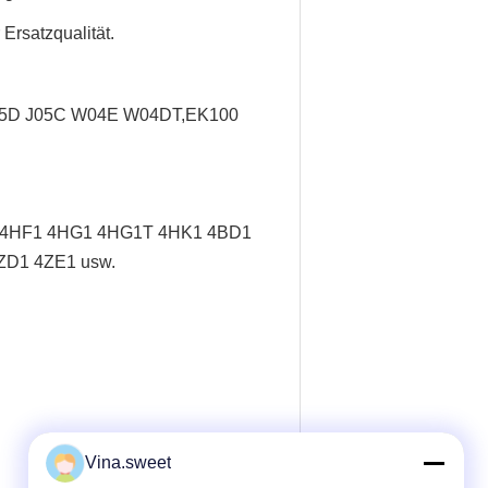
Ersatzqualität.
J05D J05C W04E W04DT,
EK100
/ 4HF1 4HG1 4HG1T 4HK1 4BD1
ZD1 4ZE1 usw.
.
Vina.sweet