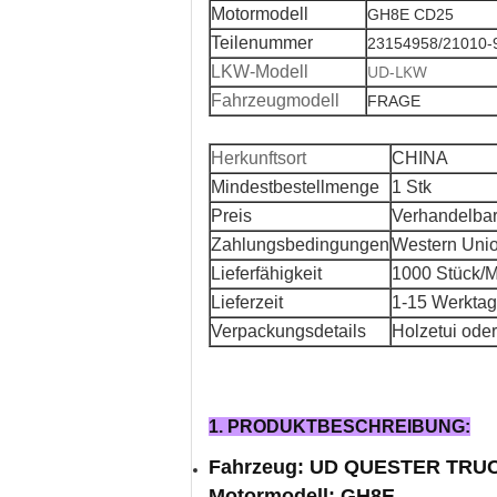
Motormodell
GH8E CD25
Teilenummer
23154958/21010-
UD-LKW
LKW-Modell
Fahrzeugmodell
FRAGE
Herkunftsort
CHINA
Mindestbestellmenge
1 Stk
Preis
Verhandelba
Zahlungsbedingungen
Western Unio
Lieferfähigkeit
1000 Stück/
Lieferzeit
1-15 Werkta
Verpackungsdetails
Holzetui od
1. PRODUKTBESCHREIBUNG:
Fahrzeug: UD QUESTER TRU
Motormodell: GH8E