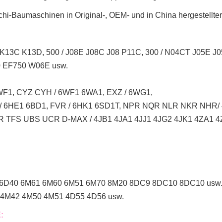
chi-Baumaschinen in Original-, OEM- und in China hergestellter 
K13C K13D, 500 / J08E J08C J08 P11C, 300 / N04CT J05E 
 EF750 W06E usw.
F1, CYZ CYH / 6WF1 6WA1, EXZ / 6WG1,
 / 6HE1 6BD1, FVR / 6HK1 6SD1T, NPR NQR NLR NKR NHR
 TFS UBS UCR D-MAX / 4JB1 4JA1 4JJ1 4JG2 4JK1 4ZA1 4
 6D40 6M61 6M60 6M51 6M70 8M20 8DC9 8DC10 8DC10 usw
4M42 4M50 4M51 4D55 4D56 usw.
: