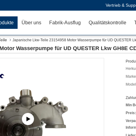
Vertrieb & Supp
odukte
Über uns
Fabrik-Ausflug
Qualitätskontrolle
eile
Japanische Lkw-Teile 23154958 Motor Wasserpumpe für UD QUESTER 
8 Motor Wasserpumpe für UD QUESTER Lkw GH8E CD
Produk
Herkun
Mark
Model
Zahlu
Min B
Preis:
Verpa
Infor
Liefer