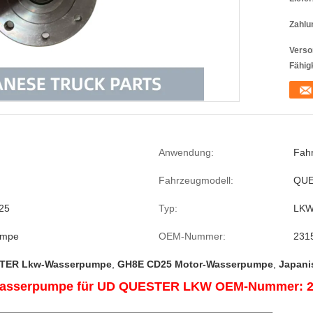
Zahlu
Verso
Fähigk
Anwendung:
Fah
Fahrzeugmodell:
QUE
25
Typ:
LK
umpe
OEM-Nummer:
231
TER Lkw-Wasserpumpe
,
GH8E CD25 Motor-Wasserpumpe
,
Japani
rwasserpumpe für UD QUESTER LKW OEM-Nummer: 2