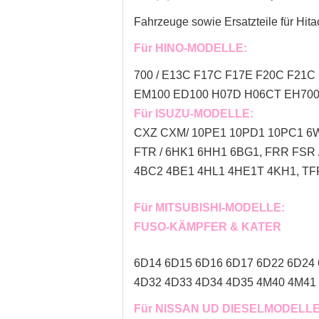
Fahrzeuge sowie Ersatzteile für Hita
Für HINO-MODELLE:
700 / E13C F17C F17E F20C F21C 
EM100 ED100 H07D H06CT EH700
Für ISUZU-MODELLE:
CXZ CXM/ 10PE1 10PD1 10PC1 6W
FTR / 6HK1 6HH1 6BG1, FRR FSR
4BC2 4BE1 4HL1 4HE1T 4KH1, TFR
Für MITSUBISHI-MODELLE:
FUSO-KÄMPFER & KATER
6D14 6D15 6D16 6D17 6D22 6D24
4D32 4D33 4D34 4D35 4M40 4M41 
Für NISSAN UD DIESELMODELLE