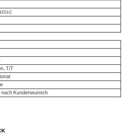
9Z01C
r
n, T/T
Monat
ge
er nach Kundenwunsch
CK