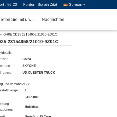
ort :
86-20
Fordern Sie ein Zitat
German
Treten Sie mit uns in Verbindung
Nachrichten
Lkw GH8E CD25 23154958/21010-9Z01C
25 23154958/21010-9Z01C
tdetails:
ftsort:
China
enname:
SKYONE
lnummer:
UD QUESTER TRUCK
ng und Versand AGB:
estellmenge:
1
$10-$800
ckung
Holzkiste
mationen:
zeit:
Ungefähr 15 Tage