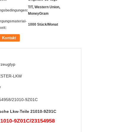
T/T, Western Union,
ngsbedingungen:
MoneyGram
rgungsmaterial-
1000 Stück/Monat
eit:
Kontakt
rzeugtyp
STER-LKW
W
54958/21010-9Z01C
sche Lkw-Teile 21010-9Z01C
1010-9Z01C/23154958