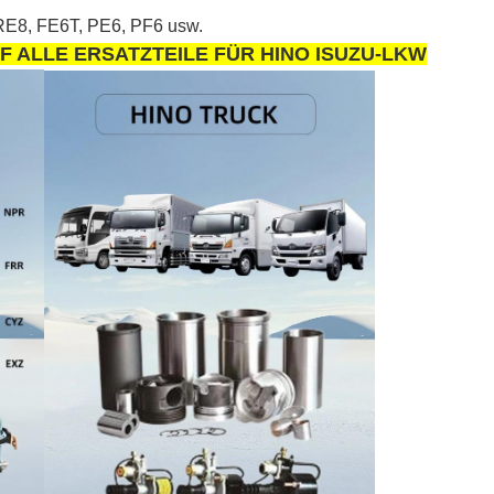
E8, FE6T, PE6, PF6 usw.
UF ALLE ERSATZTEILE FÜR HINO ISUZU-LKW