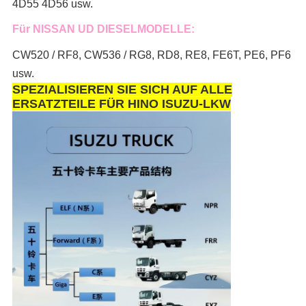
4D55 4D56 usw.
Für NISSAN UD DIESELMODELLE:
CW520 / RF8, CW536 / RG8, RD8, RE8, FE6T, PE6, PF6
usw.
SPEZIALISIEREN SIE SICH AUF ALLE
ERSATZTEILE FÜR HINO ISUZU-LKW