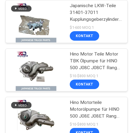
Japanische LKW-Teile
31401-37011
Kupplungsgeberzylinder
für HINO 300 N04C
$1-600 MOQ:1
KONTAKT
Hino Motor Teile Motor
TBK Ölpumpe für HINO
500 J08C J08CT Ranger
Truck OEM Nummer
$10-$800 MOQ:1
L260-0080S
KONTAKT
Hino Motorteile
Motorölpumpe für HINO
500 J08E J08ET Ranger
Truck OEM Nummer
$10-$800 MOQ:1
15110-2150
KONTAKT