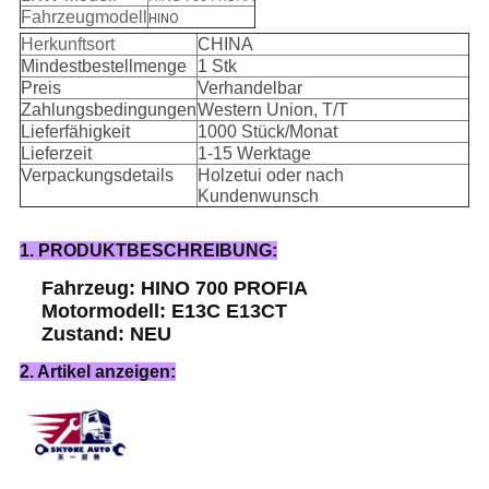
Fahrzeugmodell
HINO
Herkunftsort
CHINA
Mindestbestellmenge
1 Stk
Preis
Verhandelbar
Zahlungsbedingungen
Western Union, T/T
Lieferfähigkeit
1000 Stück/Monat
Lieferzeit
1-15 Werktage
Verpackungsdetails
Holzetui oder nach
Kundenwunsch
1. PRODUKTBESCHREIBUNG:
Fahrzeug: HINO 700 PROFIA
Motormodell: E13C E13CT
Zustand: NEU
2. Artikel anzeigen: