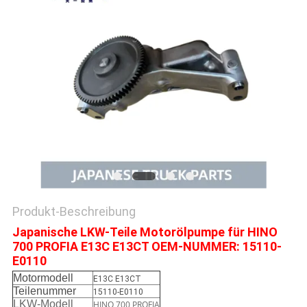
SITEMAP
PRIVACY
POLICY
Produkt-Beschreibung
Japanische LKW-Teile Motorölpumpe für HINO
700 PROFIA E13C E13CT OEM-NUMMER: 15110-
E0110
Motormodell
E13C E13CT
Teilenummer
15110-E0110
LKW-Modell
HINO 700 PROFIA