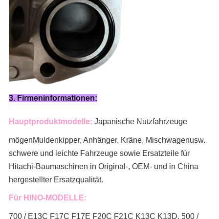
3. Firmeninformationen:
Hauptproduktmodelle:
Japanische Nutzfahrzeuge
mögen
Muldenkipper, Anhänger, Kräne, Mischwagen
usw.
schwere und leichte Fahrzeuge sowie Ersatzteile für
Hitachi-Baumaschinen in Original-, OEM- und in China
hergestellter Ersatzqualität.
Für HINO-MODELLE:
700 / E13C F17C F17E F20C F21C K13C K13D, 500 /