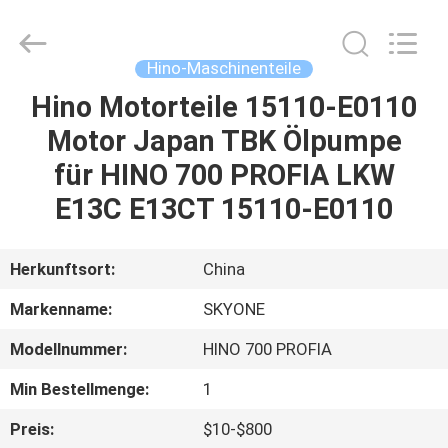
Guangzhou
Shunzheng
Technology
Co.,
Ltd.
Hino-Maschinenteile
All
Rights
Reserved.
Hino Motorteile 15110-E0110
HAUS
Motor Japan TBK Ölpumpe
PRODUKTE
für HINO 700 PROFIA LKW
E13C E13CT 15110-E0110
ÜBER
UNS
Herkunftsort:
China
Markenname:
SKYONE
FABRIK-
Modellnummer:
HINO 700 PROFIA
AUSFLUG
Min Bestellmenge:
1
QUALITÄTSKONTROLLE
Preis:
$10-$800