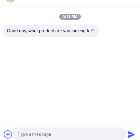
Rad-Zylinder HINO H07C Bremsfür HINO-Traktor-LKW
3:21 PM
45420-1600 45430-1600 NABEN-BOLZEN Hino-Maschinenteile
Good day, what product are you looking for?
Beliebte Kategorien
Alle
Japanische LKW-
Sekundärmarkt-
Teile
LKW-Teile
LKW-Ersatzteile
Hino 700 Teile
Hino 500 Teile
Hino 300 Teile
Hino-Maschinenteile
Hino-Bremsteile
Fordern Sie ein Angebot