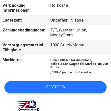
Verpackung
Holzkiste
TRETEN
Informationen:
SIE
Lieferzeit:
Ungefähr 15 Tage
MIT
Zahlungsbedingungen:
T/T, Western Union,
UNS
MoneyGram
IN
Versorgungsmaterial-
1000 Stück/Monat
Fähigkeit:
VERBINDUNG
Markieren:
,
Hino E13C Motorenölpumpe
Teile für Lastwagen der Marke Hino 700
NACHRICHTEN
Profia
,
TBK-Ölpumpe mit Garantie
FORDERN
BESTPREIS
SIE EIN
ZITAT