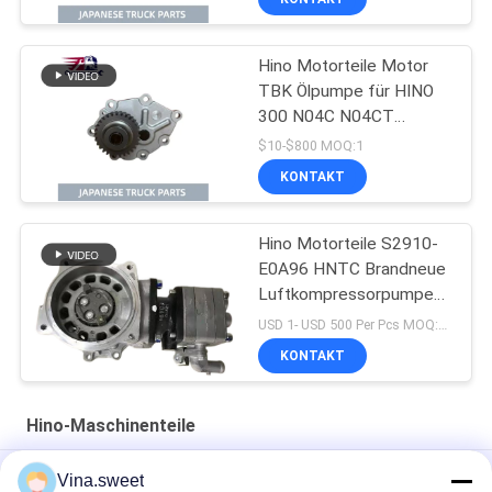
Hino Motorteile Motor
TBK Ölpumpe für HINO
300 N04C N04CT
DURTO DYNA LKW OEM-
$10-$800 MOQ:1
Nummer L260-0050S
KONTAKT
Hino Motorteile S2910-
E0A96 HNTC Brandneue
Luftkompressorpumpe
für HINO 500 FC7J FG
USD 1- USD 500 Per Pcs MOQ:1 STK
FD7J J07E J05E
KONTAKT
Hino-Maschinenteile
GENERATOR 27040-2400 HINO P11C 02011521910 Hino-
Vina.sweet
Maschinenteile