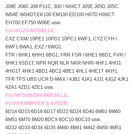
J08E J08C J08 P11C, 300 / N04CT J05E J05D J05C
W04E W04DT,
EK100 EM100 ED100 H07D H06CT
EH700 EF750 W06E usw.
Für ISUZU-MODELLE:
CXZ CXM/ 10PE1 10PD1 10PC1 6WF1, CYZ CYH /
6WF1 6WA1, EXZ / 6WG1,
FTR / 6HK1 6HH1 6BG1, FRR FSR / 6HE1 6BD1, FVR /
6HK1 6SD1T, NPR NQR NLR NKR NHR/ 4HF1 4HG1
4HG1T 4HK1 4BD1 4BC2 4BE1 4HL1 4HE1T 4KH1,
TFR TFS UBS UCR D-MAX / 4JB1 4JA1 4JJ1 4JG2 4JK1
4ZA1 4ZD1 4ZE1 usw.
Für MITSUBISHI-MODELLE:
FUSO-KÄMPFER & KATER
6D14 6D15 6D16 6D17 6D22 6D24 6D40 6M61 6M60
6M51 6M70 8M20 8DC9 8DC10 8DC10 usw.
4D32 4D33 4D34 4D35 4M40 4M41 4M42 4M50 4M51