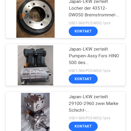
Japan-LKW zerteilt
Löcher der 43512-
0W050 Bremstrommel-
Rückseiten-6 für HINO
USD1-500/PCS MOQ:1pcs
300 Dutro N04C/N04CT
KONTAKT
Japan-LKW zerteilt
Pumpen-Assy Fors HINO
500 des
Luftkompressor-29100-
USD1-500/PCS MOQ:1pcs
2364 FÖRSTER
KONTAKT
J08CT/J08C L HNTC-
Marke
Japan-LKW zerteilt
29100-2960 zwei Marke
Schicht-
Luftkompressor-
USD1-500/PCS MOQ:1pcs
Pumpen-Assy Fors HINO
KONTAKT
700 Profia E13C HNTC