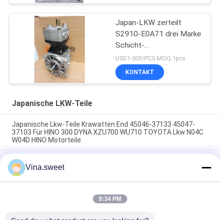
Japan-LKW zerteilt
S2910-E0A71 drei Marke
Schicht-
Luftkompressor-
USD1-500/PCS MOQ:1pcs
Pumpen-Assy Fors HINO
KONTAKT
700 Profia E13C HNTC
Japanische LKW-Teile
Japanische Lkw-Teile Krawatten End 45046-37133 45047-
37103 Für HINO 300 DYNA XZU700 WU710 TOYOTA Lkw N04C
W04D HINO Motorteile
Japanische Lkw-Teile Schnürstange Ende 45430-1740 45420-
Vina.sweet
1740 Für HINO SUPERNGER RK1J AK3H F3H Lkw J08C J05C
HINO ENGINE PARTS
Denso SVC Solenoidventil 294009-1221 04226-E0061 33130-
9:34 PM
45700 Für HINO ISUZU HYUNDAI Kobelco Motor Japanische
Lkw-Teile