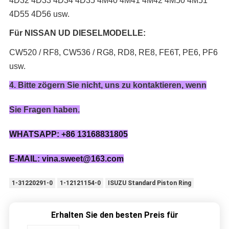
4D32 4D33 4D34 4D35 4M40 4M41 4M42 4M50 4M51
4D55 4D56 usw.
Für NISSAN UD DIESELMODELLE:
CW520 / RF8, CW536 / RG8, RD8, RE8, FE6T, PE6, PF6
usw.
4. Bitte zögern Sie nicht, uns zu kontaktieren, wenn
Sie Fragen haben.
WHATSAPP: +86 13168831805
E-MAIL: vina.sweet@163.com
1-31220291-0
1-12121154-0
ISUZU Standard Piston Ring
Erhalten Sie den besten Preis für