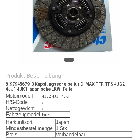
SITEMAP
PRIVACY
POLICY
Produkt-Beschreibung
8-97945679-0 Kupplungsscheibe für D-MAX TFR TFS 4JG2
4JJ1 4JK1 japanische LKW-Teile
Motormodell
4JG2 4JJ1 4JK1
H/S-Code
/
Nettogewicht
/
Fahrzeugmodell
Isuzu
Herkunftsort
Japan
Mindestbestellmenge
1 Stk
Preis
Verhandelbar