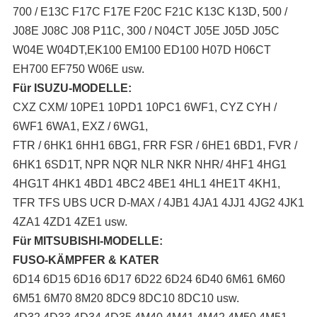
700 / E13C F17C F17E F20C F21C K13C K13D, 500 /
J08E J08C J08 P11C, 300 / N04CT J05E J05D J05C
W04E W04DT,
EK100 EM100 ED100 H07D H06CT
EH700 EF750 W06E usw.
Für ISUZU-MODELLE:
CXZ CXM/ 10PE1 10PD1 10PC1 6WF1, CYZ CYH /
6WF1 6WA1, EXZ / 6WG1,
FTR / 6HK1 6HH1 6BG1, FRR FSR / 6HE1 6BD1, FVR /
6HK1 6SD1T, NPR NQR NLR NKR NHR/ 4HF1 4HG1
4HG1T 4HK1 4BD1 4BC2 4BE1 4HL1 4HE1T 4KH1,
TFR TFS UBS UCR D-MAX / 4JB1 4JA1 4JJ1 4JG2 4JK1
4ZA1 4ZD1 4ZE1 usw.
Für MITSUBISHI-MODELLE:
FUSO-KÄMPFER & KATER
6D14 6D15 6D16 6D17 6D22 6D24 6D40 6M61 6M60
6M51 6M70 8M20 8DC9 8DC10 8DC10 usw.