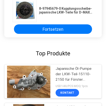
8-97945679-0 Kupplungsscheibe-
japanische LKW-Teile für D-MAX
TFR
Fortsetzen
Top Produkte
Japanische Öl-Pumpe
der LKW-Teil-15110-
2150 für Förster
J08C/J08E HINO 500
USD1-80/PCS MOQ:1pcs
KONTAKT