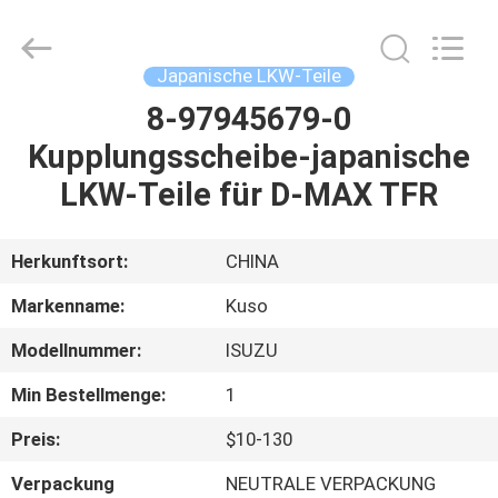
Guangzhou
Shunzheng
Technology
Co.,
Ltd.
Japanische LKW-Teile
All
Rights
Reserved.
8-97945679-0
HAUS
Kupplungsscheibe-japanische
PRODUKTE
LKW-Teile für D-MAX TFR
ÜBER
Herkunftsort:
CHINA
UNS
Markenname:
Kuso
Modellnummer:
ISUZU
FABRIK-
Min Bestellmenge:
1
AUSFLUG
Preis:
$10-130
QUALITÄTSKONTROLLE
Verpackung
NEUTRALE VERPACKUNG