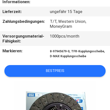
Informationen:
TRETEN
Lieferzeit:
ungefähr 15 Tage
SIE
Zahlungsbedingungen:
T/T, Western Union,
MIT
MoneyGram
UNS
Versorgungsmaterial-
1000pcs/month
Fähigkeit:
IN
Markieren:
,
,
VERBINDUNG
8-97945679-0
TFR-Kupplungsscheibe
D-MAX Kupplungsscheibe
NACHRICHTEN
BESTPREIS
FORDERN
SIE EIN
ZITAT