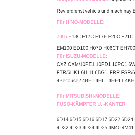
Revierdienst vehicls und machinay E
Für HINO-MODELLE:
700 /
E13C F17C F17E F20C F21C 
EM100 ED100 H07D H06CT EH700 
Für ISUZU-MODELLE:
CXZ CXM/10PE1 10PD1 10PC1 6WF
FTR/6HK1 6HH1 6BG1, FRR FSR/
4Because2 4BE1 4HL1 4HE1T 4KH1
Für MITSUBISHI-MODELLE:
FUSO-KÄMPFER U. -KANTER
6D14 6D15 6D16 6D17 6D22 6D24 
4D32 4D33 4D34 4D35 4M40 4M41 