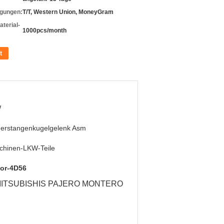
gungen:
T/T, Western Union, MoneyGram
terial-
1000pcs/month
t
W
uerstangenkugelgelenk Asm
chinen-LKW-Teile
tor-4D56
100 MITSUBISHIS PAJERO MONTERO