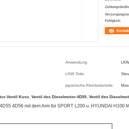
Zahlungsbedin
Versorgungsma
Fähigkeit:
Kontak
Anwendung:
LK
LKW-Teile:
Ste
japanische Kleinlasterteile:
Mas
tor-Ventil Kuso
,
Ventil des Dieselmotor-4D55
,
Ventil des Dieselmo
zus 4D55 4D56 mit dem Arm für SPORT L200 u. HYUNDAI H