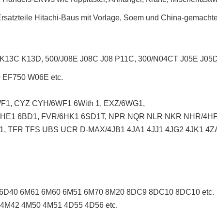
rsatzteile Hitachi-Baus mit Vorlage, Soem und China-gemachter 
K13C K13D, 500/J08E J08C J08 P11C, 300/N04CT J05E J0
EF750 W06E etc.
1, CYZ CYH/6WF1 6With 1, EXZ/6WG1,
6HE1 6BD1, FVR/6HK1 6SD1T, NPR NQR NLR NKR NHR/4H
, TFR TFS UBS UCR D-MAX/4JB1 4JA1 4JJ1 4JG2 4JK1 4ZA
6D40 6M61 6M60 6M51 6M70 8M20 8DC9 8DC10 8DC10 etc.
4M42 4M50 4M51 4D55 4D56 etc.