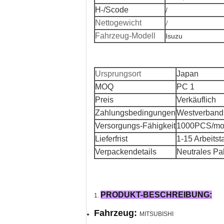
H-/Scode
/
/
Nettogewicht
Fahrzeug-Modell
Isuzu
Ursprungsort
Japan
MOQ
PC 1
Preis
Verkäuflich
Zahlungsbedingungen
Westverband,
Versorgungs-Fähigkeit
1000PCS/mo
Lieferfrist
1-15 Arbeitst
Verpackendetails
Neutrales Pa
PRODUKT-BESCHREIBUNG:
1.
Fahrzeug:
MITSUBISHI