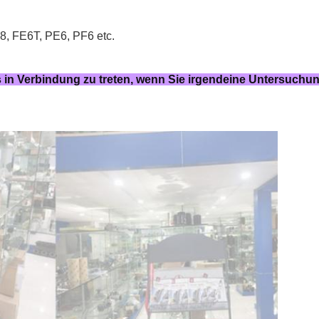
 FE6T, PE6, PF6 etc.
ns in Verbindung zu treten, wenn Sie irgendeine Untersuchu