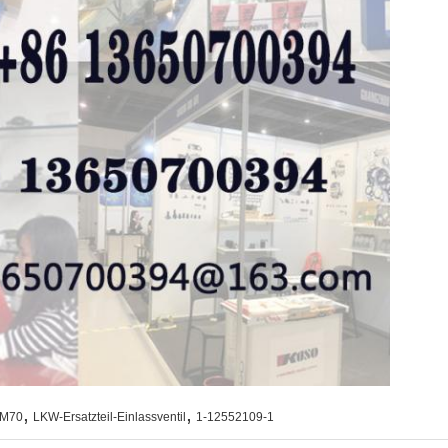
,
,
 6M70
LKW-Ersatzteil-Einlassventil
1-12552109-1