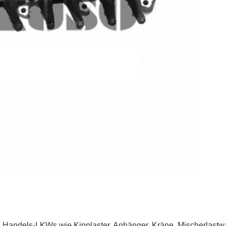
e Handels-LKWs wie
Kipplaster, Anhänger, Kräne, Mischerlast