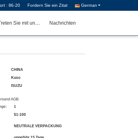
ort :
86-20
Fordern Sie ein Zitat
German
Treten Sie mit uns in Verbindung
Nachrichten
CHINA
Kuso
:
ISUZU
ersand AGB:
nge:
1
$1-100
NEUTRALE VERPACKUNG
ungefähr 15 Tage