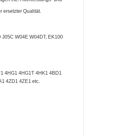
ersetzter Qualität.
5D J05C W04E W04DT, EK100
F1 4HG1 4HG1T 4HK1 4BD1
1 4ZD1 4ZE1 etc.