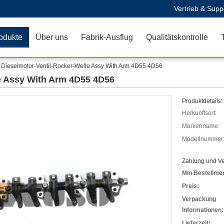
Vertrieb & Supp
odukte
Über uns
Fabrik-Ausflug
Qualitätskontrolle
Dieselmotor-Ventil-Rocker-Welle Assy With Arm 4D55 4D56
e Assy With Arm 4D55 4D56
Produktdetails:
Herkunftsort:
Markenname:
Modellnummer
Zahlung und V
Min Bestellme
Preis:
Verpackung
Informationen:
Lieferzeit: