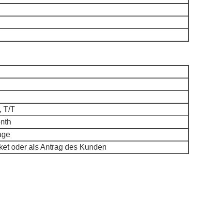
 T/T
nth
age
ket oder als Antrag des Kunden