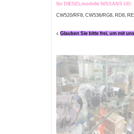
für DIESELmodelle NISSANS UD:
CW520/RF8, CW536/RG8, RD8, RE8,
Glauben Sie bitte frei, um mit u
4.