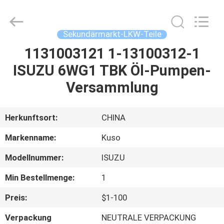
Guangzhou
Shunzheng
Technology
Co.,
Ltd.
Sekundärmarkt-LKW-Teile
All
Rights
Reserved.
1131003121 1-13100312-1
HAUS
ISUZU 6WG1 TBK Öl-Pumpen-
PRODUKTE
Versammlung
ÜBER
Herkunftsort:
CHINA
UNS
Markenname:
Kuso
Modellnummer:
ISUZU
FABRIK-
Min Bestellmenge:
1
AUSFLUG
Preis:
$1-100
QUALITÄTSKONTROLLE
Verpackung
NEUTRALE VERPACKUNG