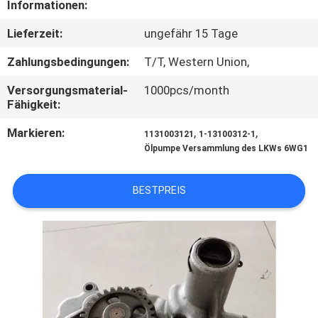
Informationen:
TRETEN
Lieferzeit:
ungefähr 15 Tage
SIE
Zahlungsbedingungen:
T/T, Western Union,
MIT
Versorgungsmaterial-
1000pcs/month
UNS
Fähigkeit:
IN
Markieren:
,
,
1131003121
1-13100312-1
VERBINDUNG
Ölpumpe Versammlung des LKWs 6WG1
BESTPREIS
NACHRICHTEN
FORDERN
SIE EIN
ZITAT