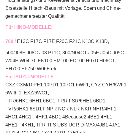
Hochleistungs- und Revierdienst vehicls und machinay
Ersatzteile Hitachi-Baus mit Vorlage, Soem und China-
gemachter ersetzter Qualität.
Für HINO-MODELLE:
700 /
E13C F17C F17E F20C F21C K13C K13D,
500/J08E J08C J08 P11C, 300/N04CT J05E J05D J05C
W04E W04DT, EK100 EM100 ED100 H07D H06CT
EH700 EF750 W06E etc.
Für ISUZU-MODELLE:
CXZ CXM/10PE1 10PD1 10PC1 6WF1, CYZ CYH/6WF1
6With 1, EXZ/6WG1,
FTR/6HK1 6HH1 6BG1, FRR FSR/6HE1 6BD1,
FVR/6HK1 6SD1T, NPR NQR NLR NKR NHR/4HF1
4HG1 4HG1T 4HK1 4BD1 4Because2 4BE1 4HL1
4HE1T 4KH1, TFR TFS UBS UCR D-MAX/4JB1 4JA1
4JJ1 4JG2 4JK1 4ZA1 4ZD1 4ZE1 etc.