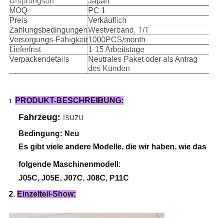
Ursprungsort
Japan
MOQ
PC 1
Preis
Verkäuflich
Zahlungsbedingungen
Westverband, T/T
Versorgungs-Fähigkeit
1000PCS/month
Lieferfrist
1-15 Arbeitstage
Verpackendetails
Neutrales Paket oder als Antrag
des Kunden
PRODUKT-BESCHREIBUNG:
1.
Fahrzeug:
Isuzu
Bedingung: Neu
Es gibt viele andere Modelle, die wir haben, wie das
folgende Maschinenmodell:
J05C, J05E, J07C, J08C, P11C
2.
Einzelteil-Show: