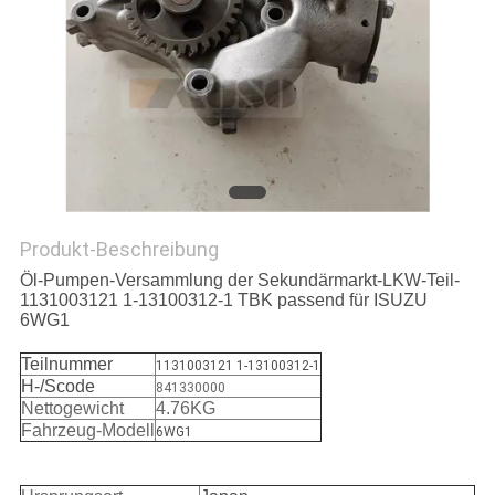
SITEMAP
PRIVACY
POLICY
Produkt-Beschreibung
Öl-Pumpen-Versammlung der Sekundärmarkt-LKW-Teil-
1131003121 1-13100312-1 TBK passend für ISUZU
6WG1
Teilnummer
1131003121 1-13100312-1
H-/Scode
841330000
Nettogewicht
4.76KG
Fahrzeug-Modell
6WG1