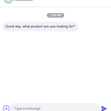
Starter 6With 24V 11T ein 1 LKW-Teile der Maschinen-6WG1
2:58 PM
Schwungrad-Sekundärmarkt-LKW-Teile Mitsubishis 8DC9
Mitsubishi
Good day, what product are you looking for?
Beliebte Kategorien
Alle
Japanische LKW-
Sekundärmarkt-
Teile
LKW-Teile
LKW-Ersatzteile
Hino 700 Teile
Hino 500 Teile
Hino 300 Teile
Hino-Maschinenteile
Hino-Bremsteile
Fordern Sie ein Angebot