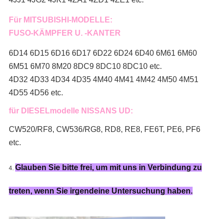
Für MITSUBISHI-MODELLE:
FUSO-KÄMPFER U. -KANTER
6D14 6D15 6D16 6D17 6D22 6D24 6D40 6M61 6M60
6M51 6M70 8M20 8DC9 8DC10 8DC10 etc.
4D32 4D33 4D34 4D35 4M40 4M41 4M42 4M50 4M51
4D55 4D56 etc.
für DIESELmodelle NISSANS UD:
CW520/RF8, CW536/RG8, RD8, RE8, FE6T, PE6, PF6
etc.
Glauben Sie bitte frei, um mit uns in Verbindung zu
4.
treten, wenn Sie irgendeine Untersuchung haben.