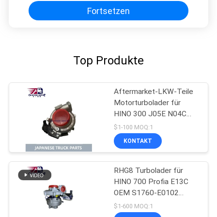
Fortsetzen
Top Produkte
Aftermarket-LKW-Teile
Motorturbolader für
HINO 300 J05E N04C
GT2263KL OEM 17201-
$1-100 MOQ:1
E0896 17201-E0892
KONTAKT
17201-E0893
RHG8 Turbolader für
HINO 700 Profia E13C
OEM S1760-E0102
S1760-E0M10 S1760-
$1-600 MOQ:1
E0101