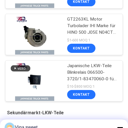
KONTAKT
GT2263KL Motor
Turbolader IHI Marke für
HINO 500 J05E N04CT
OEM 17201-E0747
$1-600 MOQ:1
17201-E0741 17201-
KONTAKT
E0742
Japanische LKW-Teile
Blinkrelais 066500-
3720/1-83470060-0 für
ISUZU NPR FTR FSR
$10-$800 MOQ:1
4HK1 6HK1 Isuzu LKW-
KONTAKT
Teile
Sekundärmarkt-LKW-Teile
Kurbelwellen-Sekundärmarkt-LKW-Teile der Maschinen-4D33
Vina.sweet