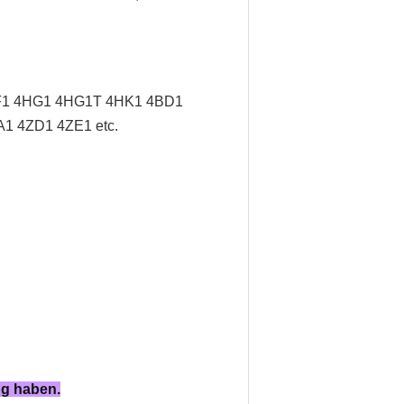
F1 4HG1 4HG1T 4HK1 4BD1
1 4ZD1 4ZE1 etc.
ng haben.