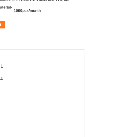
terial-
1000pcs/month
t
F1
11