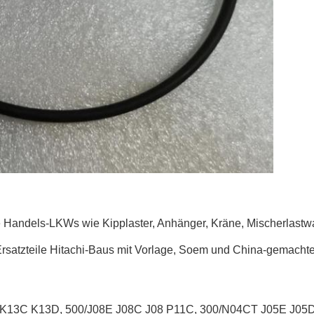
e Handels-LKWs wie
Kipplaster, Anhänger, Kräne, Mischerlast
rsatzteile Hitachi-Baus mit Vorlage, Soem und China-gemachter 
K13C K13D, 500/J08E J08C J08 P11C, 300/N04CT J05E J0