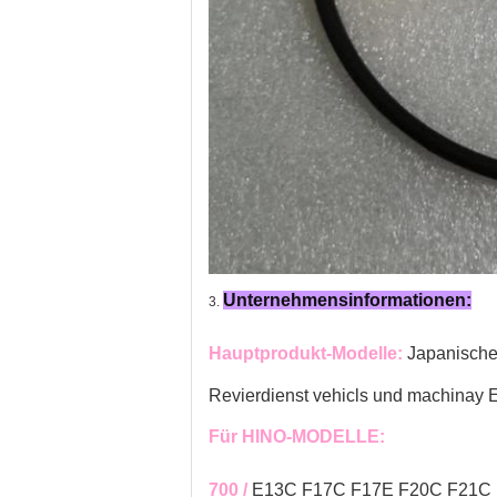
Unternehmensinformationen:
3.
Hauptprodukt-Modelle:
Japanisch
Revierdienst vehicls und machinay E
Für HINO-MODELLE:
700 /
E13C F17C F17E F20C F21C 