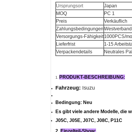
Ursprungsort
Japan
MOQ
PC 1
Preis
Verkäuflich
Zahlungsbedingungen
Westverband,
Versorgungs-Fähigkeit
1000PCS/mo
Lieferfrist
1-15 Arbeitst
Verpackendetails
Neutrales Pa
PRODUKT-BESCHREIBUNG:
1.
Fahrzeug:
Isuzu
Bedingung: Neu
Es gibt viele andere Modelle, die
J05C, J05E, J07C, J08C, P11C
2.
Einzelteil-Show: