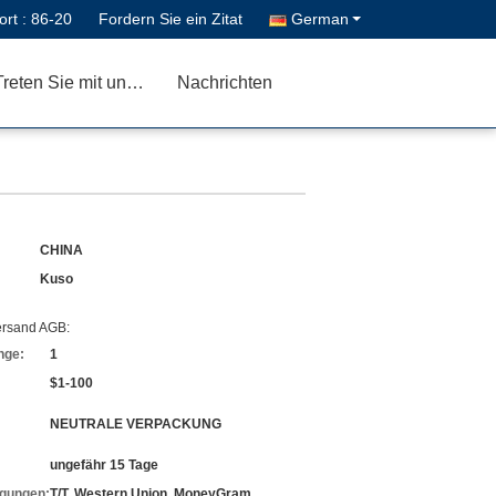
ort :
86-20
Fordern Sie ein Zitat
German
Treten Sie mit uns in Verbindung
Nachrichten
CHINA
Kuso
ersand AGB:
nge:
1
$1-100
NEUTRALE VERPACKUNG
ungefähr 15 Tage
gungen:
T/T, Western Union, MoneyGram