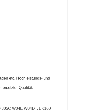
wagen
etc. Hochleistungs- und
ersetzter Qualität.
5D J05C W04E W04DT, EK100