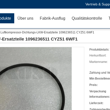
Vertrieb & Supp
odukte
Über uns
Fabrik-Ausflug
Qualitätskontrolle
Luftkompressor-Dichtungs-LKW-Ersatzteile 1096236511 CYZ51 6WF1
-Ersatzteile 1096236511 CYZ51 6WF1
Produktdetails:
Herkunftsort:
Markenname:
Zahlung und V
Min Bestellme
Preis:
Verpackung
Informationen:
Lieferzeit:
Zahlungsbedin