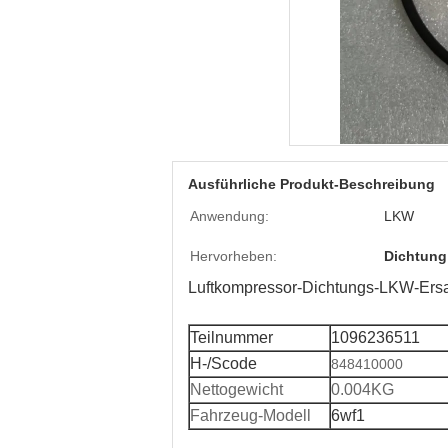
Ausführliche Produkt-Beschreibung
Anwendung:
LKW
Hervorheben:
Dichtung
Luftkompressor-Dichtungs-LKW-Ers
Teilnummer
1096236511
H-/Scode
848410000
Nettogewicht
0.004KG
Fahrzeug-Modell
6wf1