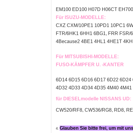
EM100 ED100 H07D H06CT EH700 
Für ISUZU-MODELLE:
CXZ CXM/10PE1 10PD1 10PC1 6WF
FTR/6HK1 6HH1 6BG1, FRR FSR/
4Because2 4BE1 4HL1 4HE1T 4KH1
Für MITSUBISHI-MODELLE:
FUSO-KÄMPFER U. -KANTER
6D14 6D15 6D16 6D17 6D22 6D24 
4D32 4D33 4D34 4D35 4M40 4M41 
für DIESELmodelle NISSANS UD:
CW520/RF8, CW536/RG8, RD8, RE8,
Glauben Sie bitte frei, um mit u
4.