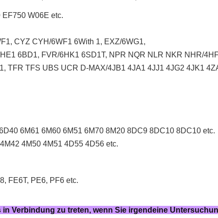
EF750 W06E etc.
1, CYZ CYH/6WF1 6With 1, EXZ/6WG1,
6HE1 6BD1, FVR/6HK1 6SD1T, NPR NQR NLR NKR NHR/4H
, TFR TFS UBS UCR D-MAX/4JB1 4JA1 4JJ1 4JG2 4JK1 4ZA
6D40 6M61 6M60 6M51 6M70 8M20 8DC9 8DC10 8DC10 etc.
4M42 4M50 4M51 4D55 4D56 etc.
 FE6T, PE6, PF6 etc.
ns in Verbindung zu treten, wenn Sie irgendeine Untersuchu