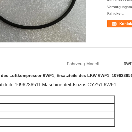
Versorgungsma
Fähigkeit:
Kontak
Fahrzeug-Modell:
6W
 des Luftkompressor-6WF1
,
Ersatzteile des LKW-6WF1
,
10962365
atzteile 1096236511 Maschinenteil-Isuzus CYZ51 6WF1